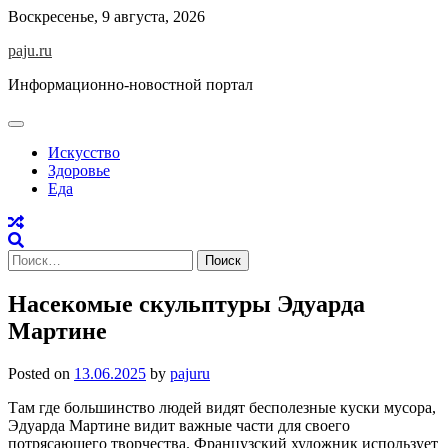
Skip
Воскресенье, 9 августа, 2026
to
paju.ru
content
Информационно-новостной портал
Искусство
Здоровье
Еда
Найти:
Насекомые скульптуры Эдуарда
Мартине
Posted on
13.06.2025
by
pajuru
Там где большинство людей видят бесполезные куски мусора,
Эдуарда Мартине видит важные части для своего
потрясающего творчества. Французский художник использует