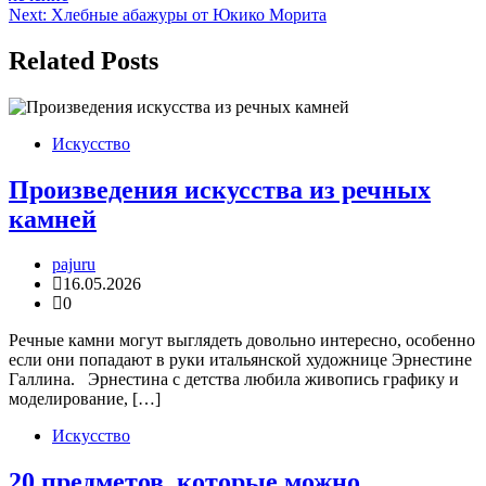
по
Next:
Хлебные абажуры от Юкико Морита
записям
Related Posts
Искусство
Произведения искусства из речных
камней
pajuru
16.05.2026
0
Речные камни могут выглядеть довольно интересно, особенно
если они попадают в руки итальянской художнице Эрнестине
Галлина. Эрнестина с детства любила живопись графику и
моделирование, […]
Искусство
20 предметов, которые можно