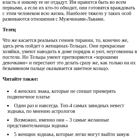
власть и никому ее не отдадут. Им нравится быть во всем
первыми, а если их кто-то обходит, они готовятся враждовать
с этим человеком всю жизнь. Наиболее тяжело у таких особ
развиваются отношения с Мужчинами-Львами.
Телец
Что же касается реальных гениев тирании, то, конечно же,
здесь речь пойдет о женщинах-Тельцах. Они прекрасные
хозяйки, умеют наводить в доме порядок и уют, неугомонны в
постели. Но Тельцы умеют притворяются «хорошими
девочками» и перестают это делать сразу же, как только на их
безымянном пальце оказывается заветное кольцо.
Читайте так
же:
4 женских знака, которые не спешат примерять
подвенечное платье
Один раз и навсегда. Топ-4 самых завидных невест
зодиака, по мнению астрологов
Возможно, именно они – 3 самые желанные
представительницы зодиака
5 женщин зодиака, которые легко могут выйти замуж