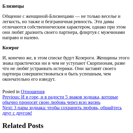
Близнецы
Общение с женщиной-Близнецами — не только веселье и
легкость, но также и безграничная ревность. Эти дамы
отличаются собственническим характером, однако при этом
они любят дразнить своего партнера, флиртуя с мужчинами
направо и налево.
Козерог
И, конечно же, в этом списке будут Козероги. Женщины этого
знака практически ни в чем не уступают Скорпионам, разве
что не любят устраивать истерики. Они заставят своего
партнера совершенствоваться и быть успешным, чем
окончательно его изведут.
Posted in
Отношения
Навигация
Previous:
И в горе, и в радости 5 знаков зодиака, которые
обычно проносят свою любовь через всю жизнь
по
Next:
3 пары зодиака: чтобы сохранить любовь, общайтесь
записям
друг с другом!
Related Posts