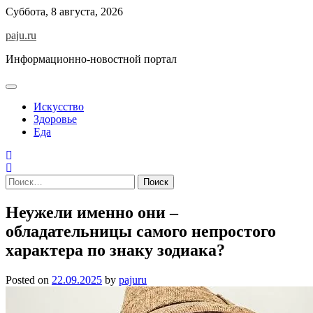
Skip
Суббота, 8 августа, 2026
to
paju.ru
content
Информационно-новостной портал
Искусство
Здоровье
Еда
Найти:
Неужели именно они –
обладательницы самого непростого
характера по знаку зодиака?
Posted on
22.09.2025
by
pajuru