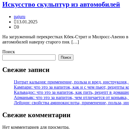
Искусство скульптур из автомобилей
pajuru
13.01.2025
0
На загруженный перекрестках Кбек-Стрит и Милросс-Авеню в 
автомобилей наверху старого пня. […]
Поиск
Поиск
Свежие записи
Цитрат кальция: применение, польза и вред, инструкция,
Кампари: что это за напиток, как и с чем пьют, рецепты 
Кальвадос: что это за напиток, как пить, рецепт в домаш
Арманьяк: что это за напиток, чем отличается от коньяка,
Лейцин: свойства аминокислоты, применение, польза, и
Свежие комментарии
Нет комментариев для просмотра.