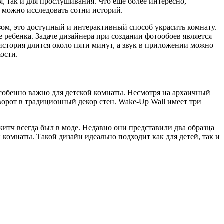
, так и для прослушивания. Что еще более интересно,
 можно исследовать сотни историй.
азом, это доступный и интерактивный способ украсить комнату.
 ребенка. Задаче дизайнера при создании фотообоев является
 история длится около пяти минут, а звук в приложении можно
кости.
собенно важно для детской комнаты. Несмотря на архаичный
орот в традиционный декор стен. Wake-Up Wall имеет три
 китч всегда был в моде. Недавно они представили два образца
комнаты. Такой дизайн идеально подходит как для детей, так и