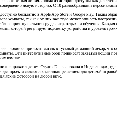
ная сюжетная линия. Любая из историй доступна как для чтения
ь совершенно новую историю. С 10 разнообразными персонажами
 доступно бесплатно в Apple App Store и Google Play. Таким обр
ра комнаты, так как от них зачастую может зависеть настроение
те благоприятную атмосферу для игр, отдыха и обучения. Каждая
ежим, который регулирует подсветку устройства и уровень гром
ьная новинка приносит жизнь в тусклый домашний декор, что о
комнаты. Эти интерактивные обои привносят захватывающий пов
ких комнат.
полне нравятся детям. Студия Ditte основана в Нидерландах, где
 два проекта являются отличным решением для детской игровой 
чая яркие фотообои на любой вкус.