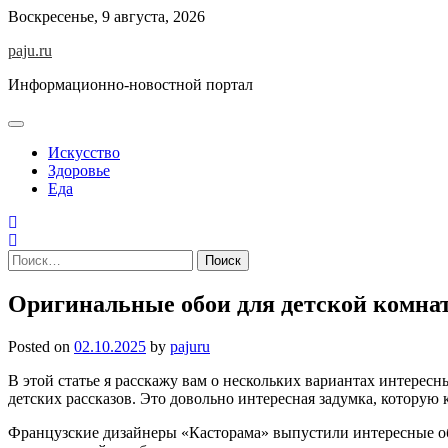
Skip
Воскресенье, 9 августа, 2026
to
paju.ru
content
Информационно-новостной портал
Искусство
Здоровье
Еда
Найти:
Оригинальные обои для детской комна
Posted on
02.10.2025
by
pajuru
В этой статье я расскажу вам о нескольких вариантах интересн
детских рассказов. Это довольно интересная задумка, которую к
Французские дизайнеры «Касторама» выпустили интересные обо