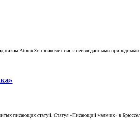
од ником AtomicZen знакомит нас с неизведанными природными
ака»
нитых писающих статуй. Статуя «Писающий мальчик» в Брюссел