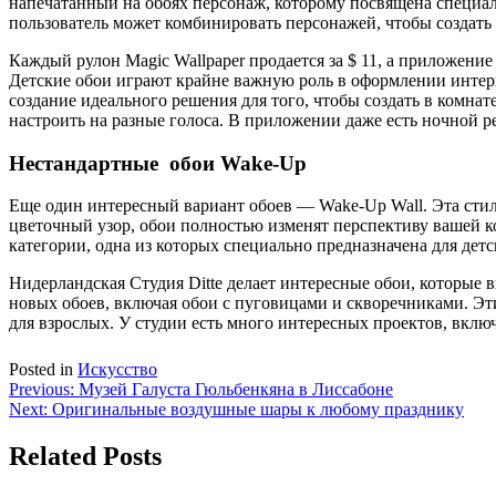
напечатанный на обоях персонаж, которому посвящена специаль
пользователь может комбинировать персонажей, чтобы создат
Каждый рулон Magic Wallpaper продается за $ 11, а приложение
Детские обои играют крайне важную роль в оформлении интерье
создание идеального решения для того, чтобы создать в комна
настроить на разные голоса. В приложении даже есть ночной р
Нестандартные обои Wake-Up
Еще один интересный вариант обоев — Wake-Up Wall. Эта стил
цветочный узор, обои полностью изменят перспективу вашей 
категории, одна из которых специально предназначена для детс
Нидерландская Студия Ditte делает интересные обои, которые в
новых обоев, включая обои с пуговицами и скворечниками. Эти
для взрослых. У студии есть много интересных проектов, вклю
Posted in
Искусство
Навигация
Previous:
Музей Галуста Гюльбенкяна в Лиссабоне
Next:
Оригинальные воздушные шары к любому празднику
по
записям
Related Posts