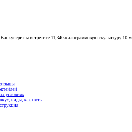
Ванкувере вы встретите 11,340-килограммовую скульптуру 10 ме
 отзывы
коктейлей
них условиях
 вкус, виды, как пить
нструкция