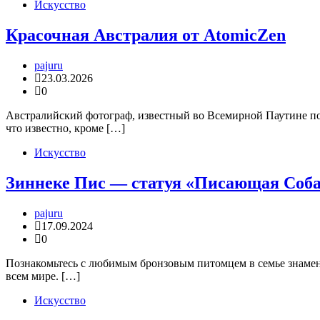
Искусство
Красочная Австралия от AtomicZen
pajuru
23.03.2026
0
Австралийский фотограф, известный во Всемирной Паутине п
что известно, кроме […]
Искусство
Зиннеке Пис — статуя «Писающая Соб
pajuru
17.09.2024
0
Познакомьтесь с любимым бронзовым питомцем в семье знаме
всем мире. […]
Искусство