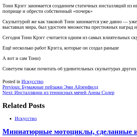
Тони Крэгг занимается созданием статичных инсталляций из иг
поприще и обрести собственный «почерк»
Скульптурой же как таковой Тони занимается уже давно — уже 
выставках мира, был удостоен множества престижных наград 
Сегодня Тони Крэгг считается одним из самых влиятельных ск
Ещё несколько работ Крэгга, которые он создал раньше
А вот и сам Тони)
Советуем также почитать об удивительных скульптурах други
Posted in
Искусство
Навигация
Previous:
Бумажные пейзажи Эми Айзенфилд
Next:
Инсталляции из теннисных мячей Анны Солер
по
записям
Related Posts
Искусство
Миниатюрные мотоциклы, сделанные и