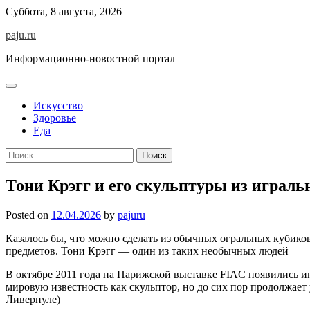
Skip
Суббота, 8 августа, 2026
to
paju.ru
content
Информационно-новостной портал
Искусство
Здоровье
Еда
Найти:
Тони Крэгг и его скульптуры из играль
Posted on
12.04.2026
by
pajuru
Казалось бы, что можно сделать из обычных огральных кубико
предметов. Тони Крэгг — один из таких необычных людей
В октябре 2011 года на Парижской выставке FIAC появились и
мировую известность как скульптор, но до сих пор продолжает
Ливерпуле)