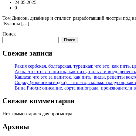
24.05.2025
0
Том Диксон, дизайнер и стилист, разработавший люстры под на
‘Кулоны […]
Поиск
Поиск
Свежие записи
Ракия сербская, болгарская, турецкая: что это, как пить, 
Арак: что это за напиток, как пить, польза и вред, рецепт
Кашаса: что это за напиток, как пить, виды, рецепты кок
Соджу (корейская водка) – что это, сколько градусов, как 
Вина Риохи: описание, сорта винограда, производители 
Свежие комментарии
Нет комментариев для просмотра.
Архивы