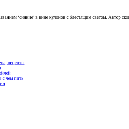
званием ‘сияние’ в виде кулонов с блестящим светом. Автор ск
цена, рецепты
ы
тейлей
и с чем пить
вин