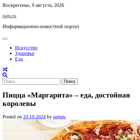
Skip
Воскресенье, 9 августа, 2026
to
paju.ru
content
Информационно-новостной портал
Искусство
Здоровье
Еда
Найти:
Пицца «Маргарита» – еда, достойная
королевы
Posted on
20.10.2024
by
pajuru