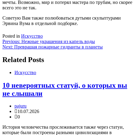
мечты. Возможно, мир и потерял мастера по трубам, но скорее
всего это не так.
Советую Вам также полюбоваться дутыми скульптурами
Эрвина Вума в отдельной подборке.
Posted in
Искусство
Навигация
Previous:
Нежные украшения из капель воды
Next:
Превращая пожарные гидранты в планеты
по
записям
Related Posts
Искусство
10 невероятных статуй, о которых вы
не слышали
pajuru
10.07.2026
0
История человечества прослеживается также через статуи,
которые были построены разными цивилизациями в