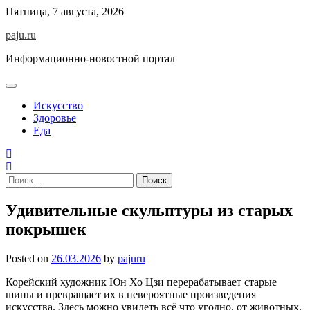
Skip
Пятница, 7 августа, 2026
to
paju.ru
content
Информационно-новостной портал
Искусство
Здоровье
Еда
Найти:
Удивительные скульптуры из старых
покрышек
Posted on
26.03.2026
by
pajuru
Корейский художник Юн Хо Цзи перерабатывает старые
шины и превращает их в невероятные произведения
искусства. Здесь можно увидеть всё что угодно, от животных,