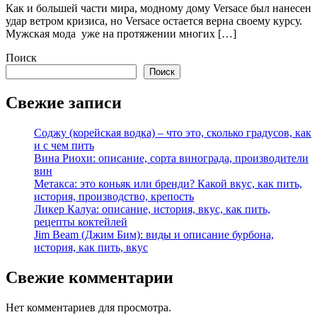
Как и большей части мира, модному дому Versace был нанесен
удар ветром кризиса, но Versace остается верна своему курсу.
Мужская мода уже на протяжении многих […]
Поиск
Поиск
Свежие записи
Соджу (корейская водка) – что это, сколько градусов, как
и с чем пить
Вина Риохи: описание, сорта винограда, производители
вин
Метакса: это коньяк или бренди? Какой вкус, как пить,
история, производство, крепость
Ликер Калуа: описание, история, вкус, как пить,
рецепты коктейлей
Jim Beam (Джим Бим): виды и описание бурбона,
история, как пить, вкус
Свежие комментарии
Нет комментариев для просмотра.