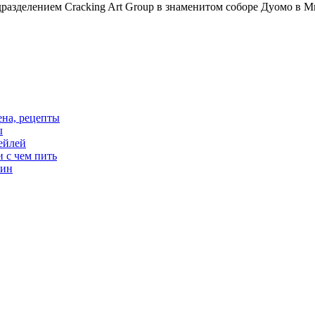
разделением Cracking Art Group в знаменитом соборе Дуомо в 
цена, рецепты
ы
тейлей
и с чем пить
вин