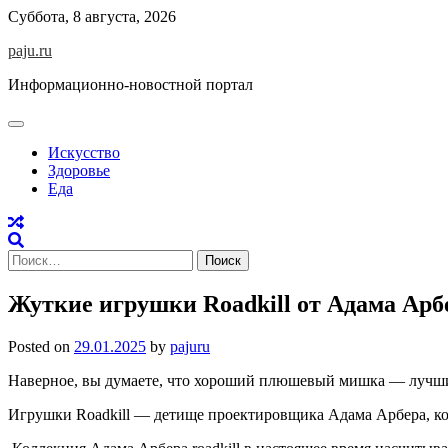
Skip
Суббота, 8 августа, 2026
to
paju.ru
content
Информационно-новостной портал
Искусство
Здоровье
Еда
Найти:
Жуткие игрушки Roadkill от Адама Арб
Posted on
29.01.2025
by
pajuru
Наверное, вы думаете, что хороший плюшевый мишка — лучший 
Игрушки
Roadkill
— детище проектировщика Адама Арбера, кот