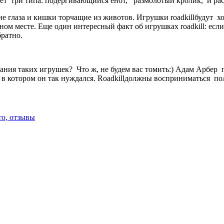
ет
три типа: подергивающийся енот,
размолотый кролик,
и ра
ие глаза и кишки торчащие из животов. Игрушки
roadkill
будут
х
анном месте. Еще один интересный факт об игрушках
roadkill
: есл
братно.
здания таких игрушек?
Что ж
,
не будем вас томить:) Адам Арбер
 в котором он так нуждался.
Roadkill
должны восприниматься
по
то, отзывы