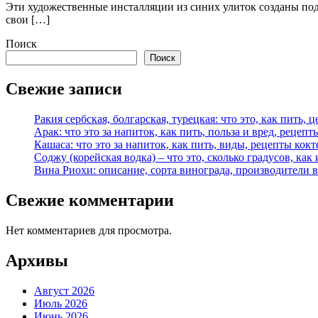
Эти художественные инсталляции из синих улиток созданы под
свои […]
Поиск
Поиск
Свежие записи
Ракия сербская, болгарская, турецкая: что это, как пить, 
Арак: что это за напиток, как пить, польза и вред, рецепт
Кашаса: что это за напиток, как пить, виды, рецепты кок
Соджу (корейская водка) – что это, сколько градусов, как 
Вина Риохи: описание, сорта винограда, производители 
Свежие комментарии
Нет комментариев для просмотра.
Архивы
Август 2026
Июль 2026
Июнь 2026