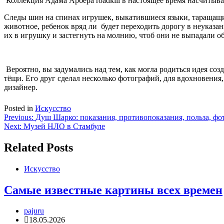
Коллекция Адама Арбера
roadkill
в настоящее время насчитыва
Следы шин на спинах игрушек, выкатившиеся языки, таращащ
животное, ребенок вряд ли
будет переходить дорогу в неуказ
их в игрушку и застегнуть на молнию, чтоб они не выпадали о
Вероятно, вы задумались над тем, как могла родиться идея со
тёщи. Его друг сделал несколько фотографий, для вдохновения,
дизайнер.
Posted in
Искусство
Навигация
Previous:
Душ Шарко: показания, противопоказания, польза, фо
Next:
Музей НЛО в Стамбуле
по
записям
Related Posts
Искусство
Самые известные картины всех времен
pajuru
18.05.2026