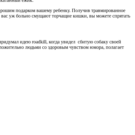
скатанный ежик.
орошим подарком вашему ребенку. Получив травмированное
и вас уж больно смущают торчащие кишки, вы можете спрятать
придумал идею
roadkill
, когда увидел
сбитую собаку своей
ложительно людьми со здоровым чувством юмора, полагает