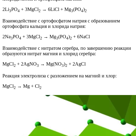
2Li
PO
+ 3MgCl
→ 6LiCl + Mg
(PO
)
3
4
2
3
4
2
Взаимодействие с ортофосфатом натрия с образованием
ортофосфата кальция и хлорида натрия:
2Na
PO
+ 3MgCl
→ Mg
(PO
)
+ 6NaCl
3
4
2
3
4
2
Взаимодействие с нитратом серебра, по завершению реакции
образуются нитрат магния и хлорид серебра:
MgCl
+ 2AgNO
→ Mg(NO
)
+ 2AgCl
2
3
3
2
Реакция электролиза с разложением на магний и хлор:
MgCl
→ Mg + Cl
2
2