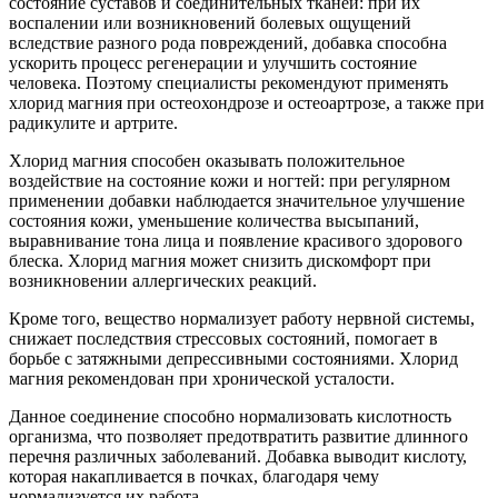
состояние суставов и соединительных тканей: при их
воспалении или возникновений болевых ощущений
вследствие разного рода повреждений, добавка способна
ускорить процесс регенерации и улучшить состояние
человека. Поэтому специалисты рекомендуют применять
хлорид магния при остеохондрозе и остеоартрозе, а также при
радикулите и артрите.
Хлорид магния способен оказывать положительное
воздействие на состояние кожи и ногтей: при регулярном
применении добавки наблюдается значительное улучшение
состояния кожи, уменьшение количества высыпаний,
выравнивание тона лица и появление красивого здорового
блеска. Хлорид магния может снизить дискомфорт при
возникновении аллергических реакций.
Кроме того, вещество нормализует работу нервной системы,
снижает последствия стрессовых состояний, помогает в
борьбе с затяжными депрессивными состояниями. Хлорид
магния рекомендован при хронической усталости.
Данное соединение способно нормализовать кислотность
организма, что позволяет предотвратить развитие длинного
перечня различных заболеваний. Добавка выводит кислоту,
которая накапливается в почках, благодаря чему
нормализуется их работа.