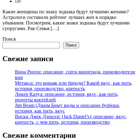
0
Какие женщины по знаку зодиака будут лучшими женами?
Астрологи составили рейтинг лучших жен в порядке
убывания. Посмотрим, какие знаки зодиака будут лучшими
супругами. Рак Семья […]
Поиск
Поиск
Свежие записи
Вина Риохи: описание, сорта винограда, производители
вин
Метакса: это коньяк или бренди? Какой вкус, как пить,
история, производство, крепость
Ликер Калуа: описание, история, вкус, как пить,
рецепты коктейлей
Jim Beam (Джим Бим): виды и описание бурбона,
история, как пить, вкус
Виски Джек Дэниэлс (Jack Daniel’s): описание, вкус,
крепость, с чем пить, история, производство
Свежие комментарии