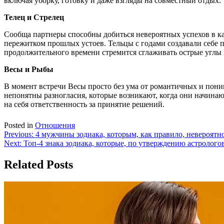
включая уборку, готовку и даже взгляды на совместный отдых.
Телец и Стрелец
Сообща партнеры способны добиться невероятных успехов в кар
пережитком прошлых устоев. Тельцы с годами создавали себе п
продолжительного времени стремится сглаживать острые углы и
Весы и Рыбы
В момент встречи Весы просто без ума от романтичных и пони
непонятны разногласия, которые возникают, когда они начинают
на себя ответственность за принятие решений.
Posted in
Отношения
Навигация
Previous:
4 мужчины зодиака, которым, как правило, невероятн
Next:
Топ-4 знака зодиака, которые, по утверждению астрол
по
записям
Related Posts