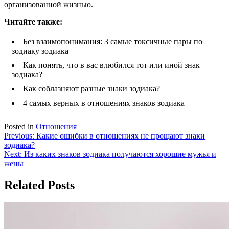
организованной жизнью.
Читайте так
же:
Без взаимопонимания: 3 самые токсичные пары по
зодиаку зодиака
Как понять, что в вас влюбился тот или иной знак
зодиака?
Как соблазняют разные знаки зодиака?
4 самых верных в отношениях знаков зодиака
Posted in
Отношения
Навигация
Previous:
Какие ошибки в отношениях не прощают знаки
зодиака?
по
Next:
Из каких знаков зодиака получаются хорошие мужья и
записям
жены
Related Posts