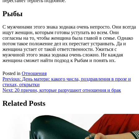
перестанет терпеть подобное.
Рыбы
С мужчинами этого знака зодиака очень непросто. Они всегда
ищут женщин, которым готовы уступать во всем. Они
согласны на то, чтобы женщина была главой в семье. Однако
потом такое положение дел их перестает устраивать. Да и
женщина устает от такой ответственности. Ужиться с
мужчиной этого знака зодиака очень сложно. Не каждая
женщина сможет найти подход к Рыбам и понять их.
Posted in
Отношения
Навигация
Previous:
День матери: какого числа, поздравления в прозе и
стихах, открытки
по
Next:
20 причин, которые разрушают отношения и брак
записям
Related Posts