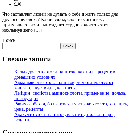
0
Что заставляет людей не думать о себе и жить только для
другого человека? Какие силы, словно магнитом,
притягивают их и вынуждают сердце колотиться от
нахлынувшего […]
Поиск
Поиск
Свежие записи
Кальвадос: что это за напиток, как пить, рецепт в
домашних условиях
Арманьяк: что это за напиток, чем отличается от
коньяка, вкус, виды, как пить
Лейцин: свойства аминокислоты, применение, польза,
инструкция
Ракия сербская, болгарская, турецкая: что это, как пить,
цена, рецепты
Арак: что это за напиток, как пить, польза и вред,
рецепты
Свежие комментарии