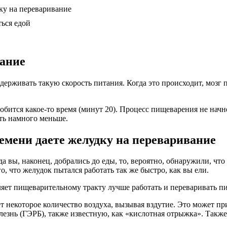
ку на переваривание
ься едой
тание
держивать такую скорость питания. Когда это происходит, мозг 
обится какое-то время (минут 20). Процесс пищеварения не начне
сть намного меньше.
емени даете желудку на переваривание
а вы, наконец, добрались до еды, то, вероятно, обнаружили, чт
о, что желудок пытался работать так же быстро, как вы ели.
оляет пищеварительному тракту лучше работать и переваривать п
ет некоторое количество воздуха, вызывая вздутие. Это может п
нь (ГЭРБ), также известную, как «кислотная отрыжка». Также 