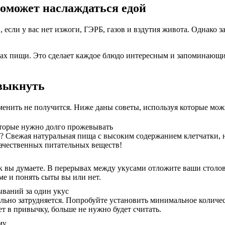
оможет наслаждаться едой
, если у вас нет изжоги, ГЭРБ, газов и вздутия живота. Однако
апах пищи. Это сделает каждое блюдо интересным и запоминающим
ивыкнуть
зменить не получится. Ниже даны советы, используя которые мож
оторые нужно долго прожевывать
? Свежая натуральная пища с высоким содержанием клетчатки, н
качественных питательных веществ!
как вы думаете. В перерывах между укусами отложите ваши стол
ме и понять сыты вы или нет.
ваний за один укус
льно затрудняется. Попробуйте установить минимальное количес
ет в привычку, больше не нужно будет считать.
му