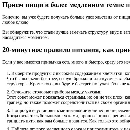
Прием пищи в более медленном темпе п
Конечно, вы уже будете получать больше удовольствия от пищи
любое блюдо.
Вы обнаружите, что стали лучше замечать структуру, вкус и з
насладиться моментом.
20-минутное правило питания, как пр
Если у вас имеется привычка есть много и быстро, сразу это и
Выберите продукты с высоким содержанием клетчатки, к
Что бы вы съели быстрее, сырую брокколи или кусочек хлеба
структуры. Кроме того, вы будете быстрее получать больше 
Отложите столовые приборы между укусами
Этот совет может показаться странным, но он не так плох, 
трапезу, но также поможет сосредоточиться на своем организ
Попробуйте установить минимальное количество пережевы
Когда питаетесь большими кусками, процесс пищеварения си
тридцать пять, как вам больше нравится. Как только это войд
Найдите другого медленного едока и присоединитесь к не