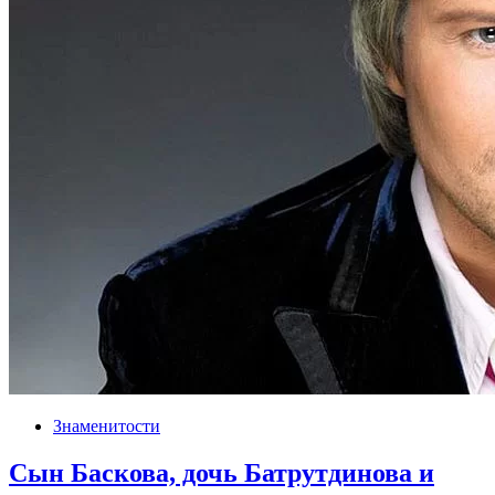
Знаменитости
Сын Баскова, дочь Батрутдинова и