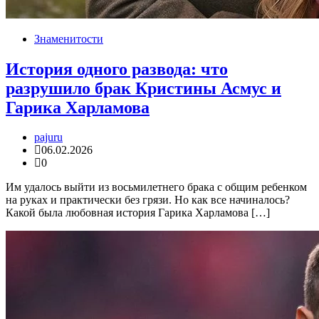
Знаменитости
История одного развода: что
разрушило брак Кристины Асмус и
Гарика Харламова
pajuru
06.02.2026
0
Им удалось выйти из восьмилетнего брака с общим ребенком
на руках и практически без грязи. Но как все начиналось?
Какой была любовная история Гарика Харламова […]