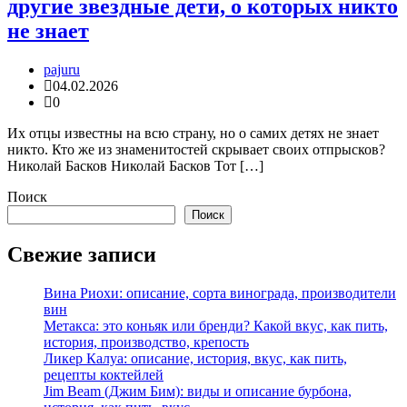
другие звездные дети, о которых никто
не знает
pajuru
04.02.2026
0
Их отцы известны на всю страну, но о самих детях не знает
никто. Кто же из знаменитостей скрывает своих отпрысков?
Николай Басков Николай Басков Тот […]
Поиск
Поиск
Свежие записи
Вина Риохи: описание, сорта винограда, производители
вин
Метакса: это коньяк или бренди? Какой вкус, как пить,
история, производство, крепость
Ликер Калуа: описание, история, вкус, как пить,
рецепты коктейлей
Jim Beam (Джим Бим): виды и описание бурбона,