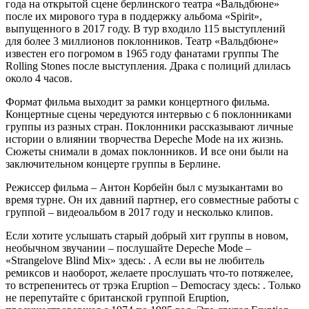
года на открытой сцене берлинского театра «Вальдбюне»
после их мирового тура в поддержку альбома «Spirit»,
выпущенного в 2017 году. В тур входило 115 выступлений
для более 3 миллионов поклонников. Театр «Вальдбюне»
известен его погромом в 1965 году фанатами группы The
Rolling Stones после выступления. Драка с полиций длилась
около 4 часов.
Формат фильма выходит за рамки концертного фильма.
Концертные сцены чередуются интервью с 6 поклонниками
группы из разных стран. Поклонники рассказывают личные
истории о влиянии творчества Depeche Mode на их жизнь.
Сюжеты снимали в домах поклонников. И все они были на
заключительном концерте группы в Берлине.
Режиссер фильма – Антон Корбейн был с музыкантами во
время турне. Он их давний партнер, его совместные работы с
группой – видеоальбом в 2017 году и несколько клипов.
Если хотите услышать старый добрый хит группы в новом,
необычном звучании – послушайте Depeche Mode –
«Strangelove Blind Mix» здесь: . А если вы не любитель
ремиксов и наоборот, желаете прослушать что-то потяжелее,
то встрепенитесь от трэка Eruption – Democracy здесь: . Только
не перепутайте с британской группой Eruption,