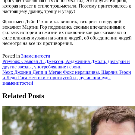
просуществовавшая с 1974 по 1985 год. Это другая Eruption,
которая играет в стиле трэш-металл. Поэтому приготовьтесь к
настоящему драйву, трэшу и угару!
Фронтмен Дэйв Гэхан и клавишник, гитарист и ведущий
вокалист Мартин Гор поделились своими впечатлениями о
фильме: истории из жизни их поклонников рассказывают о
силе влияния музыки на жизни людей, об объединении людей
несмотря на все их противоречия.
Posted in
Знаменитости
Навигация
Previous:
Сэмюэл Л. Джексон, Анджелина Джоли, Дельфин и
другие звезды, употреблявшие героин
по
Next:
Джонни Депп и Меган Фокс неряшливы, Шарлиз Терон
записям
и Леди Гага жестоки с прислугой и другие причуды
знаменитостей
Related Posts