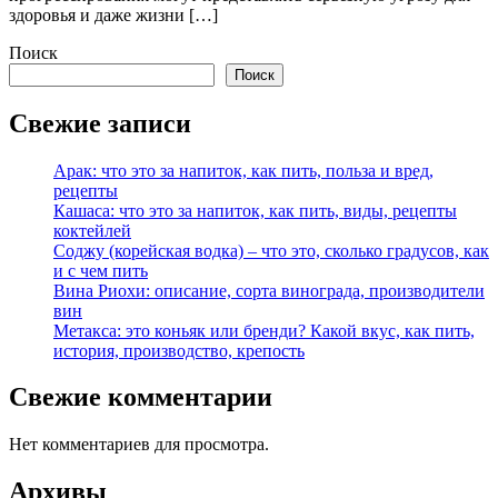
здоровья и даже жизни […]
Поиск
Поиск
Свежие записи
Арак: что это за напиток, как пить, польза и вред,
рецепты
Кашаса: что это за напиток, как пить, виды, рецепты
коктейлей
Соджу (корейская водка) – что это, сколько градусов, как
и с чем пить
Вина Риохи: описание, сорта винограда, производители
вин
Метакса: это коньяк или бренди? Какой вкус, как пить,
история, производство, крепость
Свежие комментарии
Нет комментариев для просмотра.
Архивы