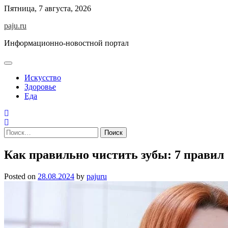
Skip
Пятница, 7 августа, 2026
to
paju.ru
content
Информационно-новостной портал
Искусство
Здоровье
Еда
Найти:
Как правильно чистить зубы: 7 правил
Posted on
28.08.2024
by
pajuru