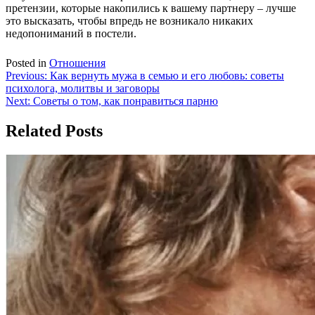
претензии, которые накопились к вашему партнеру – лучше
это высказать, чтобы впредь не возникало никаких
недопониманий в постели.
Posted in
Отношения
Навигация
Previous:
Как вернуть мужа в семью и его любовь: советы
психолога, молитвы и заговоры
по
Next:
Советы о том, как понравиться парню
записям
Related Posts