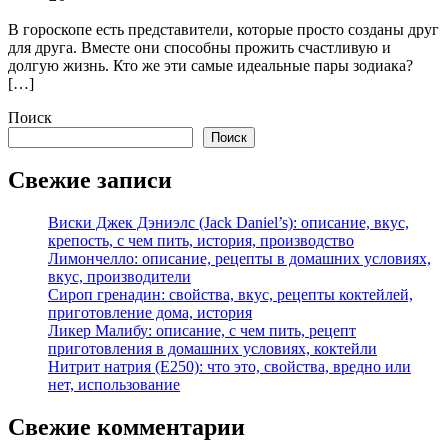
В гороскопе есть представители, которые просто созданы друг
для друга. Вместе они способны прожить счастливую и
долгую жизнь. Кто же эти самые идеальные пары зодиака?
[…]
Поиск
Поиск
Свежие записи
Виски Джек Дэниэлс (Jack Daniel’s): описание, вкус,
крепость, с чем пить, история, производство
Лимончелло: описание, рецепты в домашних условиях,
вкус, производители
Сироп гренадин: свойства, вкус, рецепты коктейлей,
приготовление дома, история
Ликер Малибу: описание, с чем пить, рецепт
приготовления в домашних условиях, коктейли
Нитрит натрия (Е250): что это, свойства, вредно или
нет, использование
Свежие комментарии