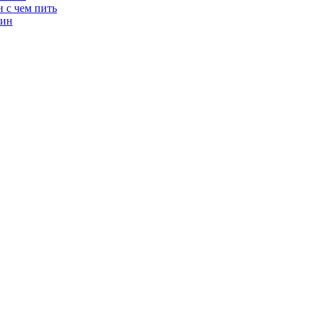
и с чем пить
вин