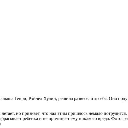
алыша Генри, Рэйчел Хулин, решила развеселить себя. Она подум
летает, но признает, что над этим пришлось немало потрудится.
дбрасывает ребенка и не причиняет ему никакого вреда. Фотогр
ы