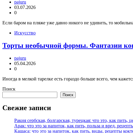
pajuru
03.07.2026
0
Если баром на пляже уже давно никого не удивить, то мобильн
Искусство
Торты необычной формы. Фантазии ко
pajuru
05.04.2026
0
Иногда в мелкой тарелке есть гораздо больше всего, чем кажет
Поиск
Поиск
Свежие записи
Ракия сербская, болгарская, турецкая: что это, как пить, 
Арак: что это за напиток, как пить, польза и вред, рецепт
Кашаса: что это за напиток, как пить, виды, рецепты кок