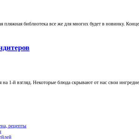
ая пляжная библиотека все же для многих будет в новинку. Кон
ндитеров
ся на 1-й взгляд. Некоторые блюда скрывают от нас свои ингреди
цена, рецепты
ы
тейлей