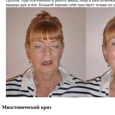
группы. При отклонении в работе мышц лица и шеи возника
мышцы рук и ног. Больной хорошо себя чувствует только по 
Миастенический криз