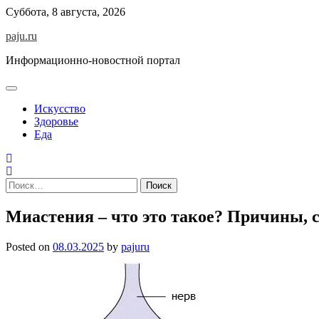
Skip
Суббота, 8 августа, 2026
to
paju.ru
content
Информационно-новостной портал
Искусство
Здоровье
Еда
Найти:
Миастения – что это такое? Причины, 
Posted on
08.03.2025
by
pajuru