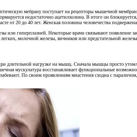
птическую мебрану поступает на рецепторы мышечной мембраны 
рмируется недостаточно ацетилхолина. В итоге он блокируется,
е от 20 до 40 лет. Женская половина человечества подвержена 
езы или гиперплазией. Некоторые врачи связывают появление з
 легких, молочной железы, яичников или предстательной железы
ри длительной нагрузке на мышц. Сначала мышцы просто утомля
шечная мускулатура восстанавливает функциональные возможност
слабевают. По своим проявлениям миастения сходна с параличом