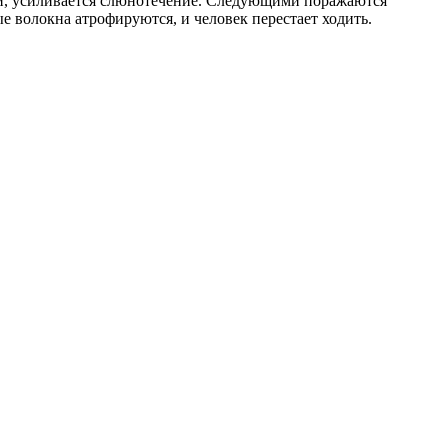
ки, усиливается слюнотечение. Следующими поражаются
е волокна атрофируются, и человек перестает ходить.