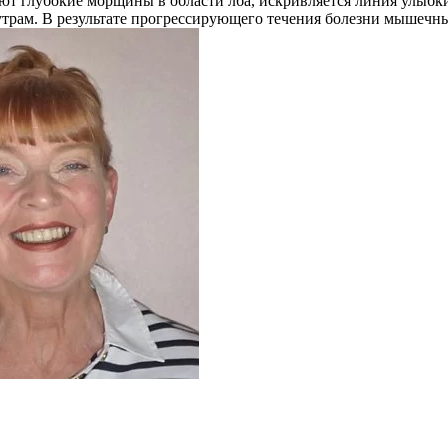
ют глубокие морщины в области лба, искривляется линия улыб
утрам. В результате прогрессирующего течения болезни мышечны