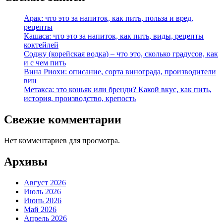
Арак: что это за напиток, как пить, польза и вред,
рецепты
Кашаса: что это за напиток, как пить, виды, рецепты
коктейлей
Соджу (корейская водка) – что это, сколько градусов, как
и с чем пить
Вина Риохи: описание, сорта винограда, производители
вин
Метакса: это коньяк или бренди? Какой вкус, как пить,
история, производство, крепость
Свежие комментарии
Нет комментариев для просмотра.
Архивы
Август 2026
Июль 2026
Июнь 2026
Май 2026
Апрель 2026