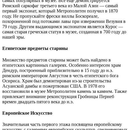
самых популярных в музее. Все еще демонстрируется
Римский саркофаг третьего века из Малой Азии — самый
первый экспонат, который Метрополитен получил в 1870
году. Не пропускайте фрески виллы Боскореале,
похороненной под потоками лавы при извержении Везувия в
79 году. Другим выдающимся экспонатом является Курос —
самая старая греческая статуя в музее, созданная в 700 году до
нашей эры.
Египетские предметы старины
Множество предметов старины может быть найдено в
египетских картинных галереях. Особенно интересен храм
Дендур, построенный приблизительно в 15 году до н.э.
римским императором Августом в честь египетского бога
Осириса. Храм был демонтирован из-за строительства
Асуанской дамбы и пожертвован США. В 1978 его
восстановили в музее Метрополитен камень за камнем. Также
привлекает внимание реконструкция Гробницы Пернеб
времен двадцать пятого века до н.э.
Европейское Искусство
Значительная часть первого этажа посвящена европейскому
искусству, с галереями европейских скульптур, средневековых