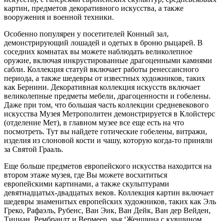
картин, предметов декоративного искусства, а также
вооружения и военной техники.
Особенно популярен у посетителей Конный зал,
демонстрирующий лошадей и одетых в броню рыцарей. В
соседних комнатах вы можете наблюдать великолепное
оружие, включая инкрустированные драгоценными камнями
сабли. Коллекция статуй включает работы ренессансного
периода, а также шедевры от известных художников, таких
как Бернини. Декоративная коллекция искусств включает
великолепные предметы мебели, драгоценности и гобелены.
Даже при том, что большая часть коллекции средневекового
искусства Музея Метрополитен демонстрируется в Клойстерс
(отделение Мет), в главном музее все еще есть на что
посмотреть. Тут вы найдете готические гобелены, витражи,
изделия из слоновой кости и чашу, которую когда-то приняли
за Святой Грааль.
Еще больше предметов европейского искусства находится на
втором этаже музея, где Вы можете восхититься
европейскими картинами, а также скульптурами
девятнадцатых-двадцатых веков. Коллекция картин включает
шедевры знаменитых европейских художников, таких как Эль
Греко, Рафаэль, Рубенс, Ван Эик, Ван Дейк, Ван дер Вейден,
Тициан, Рембрандт и Вермеер, чья ‘Женщина с кувшином