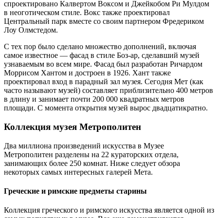
спроектировано Калвертом Воксом и Джейкобом Ри Мулдом
в неоготическом стиле. Вокс также проектировал
Центральный парк вместе со своим партнером Фредериком
Лоу Олмстедом.
С тех пор было сделано множество дополнений, включая
самое известное — фасад в стиле Боз-ар, сделавший музей
узнаваемым во всем мире. Фасад был разработан Ричардом
Моррисом Хантом и достроен в 1926. Хант также
проектировал вход в парадный зал музея. Сегодня Мет (как
часто называют музей) составляет приблизительно 400 метров
в длину и занимает почти 200 000 квадратных метров
площади. С момента открытия музей вырос двадцатикратно.
Коллекция музея Метрополитен
Два миллиона произведений искусства в Музее
Метрополитен разделены на 22 кураторских отдела,
занимающих более 250 комнат. Ниже следует обзора
некоторых самых интересных галерей Мета.
Греческие и римские предметы старины
Коллекция греческого и римского искусства является одной из