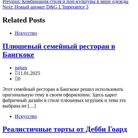
Навигация
Previous:
Комбинация стиля и поп-культуры в мире одежды
Next:
Новый аромат D&G L’Imperatrice 3
по
записям
Related Posts
Искусство
Плюшевый семейный ресторан в
Бангкоке
pajuru
11.01.2025
0
Этот семейный ресторан в Бангкоке решил использовать
оригинальную тему в своем оформлении. Здесь царит
фабричный дизайн в стиле плюшевых игрушек и тема эта
выбрана не […]
Искусство
Реалистичные торты от Дебби Гоард