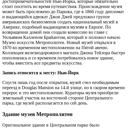
достопримечательностей Нью-Йорка, которые обязательно
стоит посетить во время путешествия. Происхождение музея
может быть прослежено до Парижа, где в 1866 году дипломат
и выдающийся адвокат Джон Джей предложил группе
американских бизнесменов создать национальный музей в
Америке, подобный выдающимся музеям в Европе. По
возвращении домой они создали комиссию во главе с
Уильямом Калленом Брайантом, который и положил начало
Музею искусств Метрополитен. Новый музей открылся в
1870 во временном местоположении на Пятой авеню.
Коллекция железнодорожного магната Джона Тейлора быстро
пополнялась и со временем потребовалось новое здание,
чтобы вместить все предметы искусства.
Запись относится к месту: Нью-Йорк
Спустя лишь год после открытия, музей счел необходимым
переезд в Douglas Mansion на 14-й улице, но в скором времени
перерос и это местоположение. Кураторы музея приобрели
земельный участок на восточной стороне Центрального
парка, где музей располагается по сей день.
Здание музея Метрополитен
Оригинальное здание в Центральном парке было