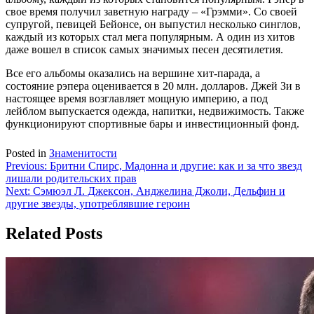
свое время получил заветную награду – «Грэмми». Со своей
супругой, певицей Бейонсе, он выпустил несколько синглов,
каждый из которых стал мега популярным. А один из хитов
даже вошел в список самых значимых песен десятилетия.
Все его альбомы оказались на вершине хит-парада, а
состояние рэпера оценивается в 20 млн. долларов. Джей Зи в
настоящее время возглавляет мощную империю, а под
лейблом выпускается одежда, напитки, недвижимость. Также
функционируют спортивные бары и инвестиционный фонд.
Posted in
Знаменитости
Навигация
Previous:
Бритни Спирс, Мадонна и другие: как и за что звезд
лишали родительских прав
по
Next:
Сэмюэл Л. Джексон, Анджелина Джоли, Дельфин и
записям
другие звезды, употреблявшие героин
Related Posts