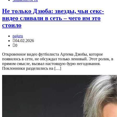
Не только Дзюба: звезды, чьи секс-
видео сливали в сеть – чего им это
стоило
pajuru
04.02.2026
0
Откровенное видео футболиста Артема Дзюбы, которое
появилось в сети, не обсуждал только ленивый. Этот ролик, в
прямом смысле, вызвал настоящую бурю негодования.
Поклонники разделились на […]