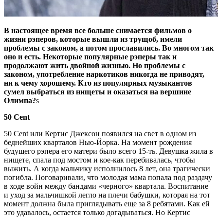
В настоящее время все больше снимается фильмов о
жизни рэперов, которые вышли из трущоб, имели
проблемы с законом, а потом прославились. Во многом так
оно и есть. Некоторые популярные рэперы так и
продолжают жить двойной жизнью. Но проблемы с
законом, употребление наркотиков никогда не приводят,
ни к чему хорошему. Кто из популярных музыкантов
сумел выбраться из нищеты и оказаться на вершине
Олимпа?
s
50 Cent
50 Cent или Кертис Джексон появился на свет в одном из
беднейших кварталов Нью-Йорка. На момент рождения
будущего рэпера его матери было всего 15-ть. Девушка жила в
нищете, спала под мостом и кое-как перебивалась, чтобы
выжить. А когда мальчику исполнилось 8 лет, она трагически
погибла. Поговаривали, что молодая мама попала под раздачу
в ходе войн между бандами «черного» квартала. Воспитание
и уход за мальчишкой легло на плечи бабушки, которая на тот
момент должна была приглядывать еще за 8 ребятами. Как ей
это удавалось, остается только догадываться. Но Кертис