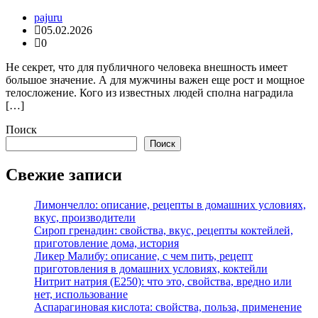
pajuru
05.02.2026
0
Не секрет, что для публичного человека внешность имеет
большое значение. А для мужчины важен еще рост и мощное
телосложение. Кого из известных людей сполна наградила
[…]
Поиск
Поиск
Свежие записи
Лимончелло: описание, рецепты в домашних условиях,
вкус, производители
Сироп гренадин: свойства, вкус, рецепты коктейлей,
приготовление дома, история
Ликер Малибу: описание, с чем пить, рецепт
приготовления в домашних условиях, коктейли
Нитрит натрия (Е250): что это, свойства, вредно или
нет, использование
Аспарагиновая кислота: свойства, польза, применение