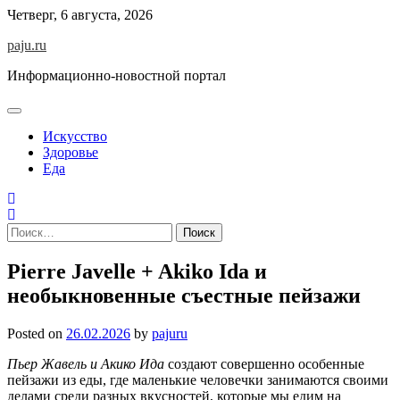
Skip
Четверг, 6 августа, 2026
to
paju.ru
content
Информационно-новостной портал
Искусство
Здоровье
Еда
Найти:
Pierre Javelle + Akiko Ida и
необыкновенные съестные пейзажи
Posted on
26.02.2026
by
pajuru
Пьер Жавель и Акико Ида
создают совершенно особенные
пейзажи из еды, где маленькие человечки занимаются своими
делами среди разных вкусностей, которые мы едим на