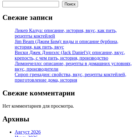
Поиск
Свежие записи
Ликер Калуа: описание, история, вкус, как пить,
рецепты коктейлей
Jim Beam (Джим Бим): виды и описание бурбона,
история, как пить, вкус
Виски Джек Дэниэлс (Jack Daniel’s): описание, вкус,
крепость, с чем пить, история, производство
Лимончелло: описание, рецепты в домашних условиях,
вкус, производители
Сироп гренадин: свойства, вкус, рецепты коктейлей,
приготовление дома, история
Свежие комментарии
Нет комментариев для просмотра.
Архивы
Август 2026