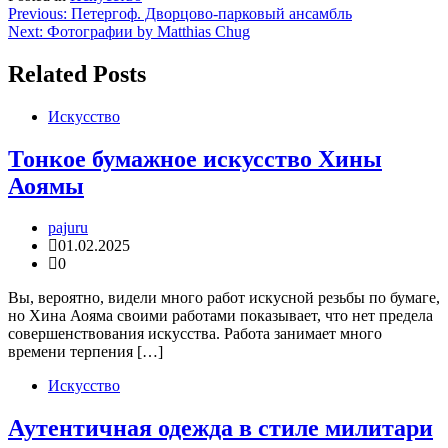
Навигация
Previous:
Петергоф. Дворцово-парковый ансамбль
Next:
Фотографии by Matthias Chug
по
записям
Related Posts
Искусство
Тонкое бумажное искусство Хины
Аоямы
pajuru
01.02.2025
0
Вы, вероятно, видели много работ искусной резьбы по бумаге,
но Хина Аояма своими работами показывает, что нет предела
совершенствования искусства. Работа занимает много
времени терпения […]
Искусство
Аутентичная одежда в стиле милитари