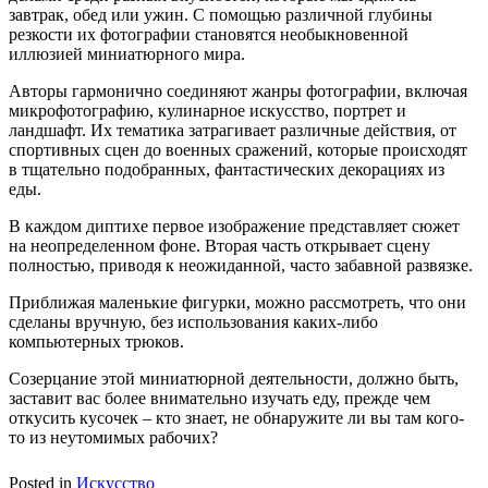
завтрак, обед или ужин. С помощью различной глубины
резкости их фотографии становятся необыкновенной
иллюзией миниатюрного мира.
Авторы гармонично соединяют жанры фотографии, включая
микрофотографию, кулинарное искусство, портрет и
ландшафт. Их тематика затрагивает различные действия, от
спортивных сцен до военных сражений, которые происходят
в тщательно подобранных, фантастических декорациях из
еды.
В каждом диптихе первое изображение представляет сюжет
на неопределенном фоне. Вторая часть открывает сцену
полностью, приводя к неожиданной, часто забавной развязке.
Приближая маленькие фигурки, можно рассмотреть, что они
сделаны вручную, без использования каких-либо
компьютерных трюков.
Созерцание этой миниатюрной деятельности, должно быть,
заставит вас более внимательно изучать еду, прежде чем
откусить кусочек – кто знает, не обнаружите ли вы там кого-
то из неутомимых рабочих?
Posted in
Искусство