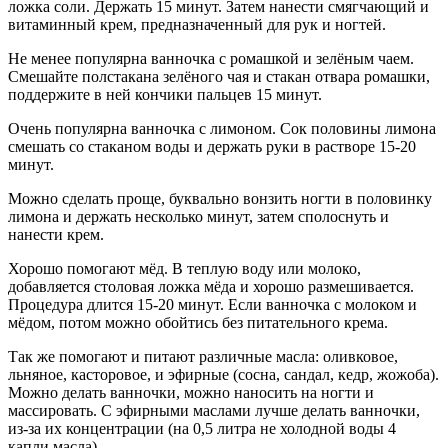
ложка соли. Держать 15 минут. Затем нанести смягчающий и
витаминный крем, предназначенный для рук и ногтей.
Не менее популярна ванночка с ромашкой и зелёным чаем.
Смешайте полстакана зелёного чая и стакан отвара ромашки,
поддержите в ней кончики пальцев 15 минут.
Очень популярна ванночка с лимоном. Сок половины лимона
смешать со стаканом воды и держать руки в растворе 15-20
минут.
Можно сделать проще, буквально вонзить ногти в половинку
лимона и держать несколько минут, затем сполоснуть и
нанести крем.
Хорошо помогают мёд. В теплую воду или молоко,
добавляется столовая ложка мёда и хорошо размешивается.
Процедура длится 15-20 минут. Если ванночка с молоком и
мёдом, потом можно обойтись без питательного крема.
Так же помогают и питают различные масла: оливковое,
льняное, касторовое, и эфирные (сосна, сандал, кедр, жожоба).
Можно делать ванночки, можно наносить на ногти и
массировать. С эфирными маслами лучше делать ванночки,
из-за их концентрации (на 0,5 литра не холодной воды 4
капли масла).