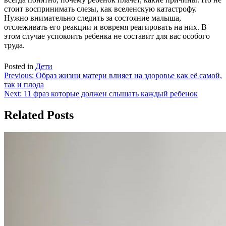
стоит воспринимать слезы, как вселенскую катастрофу.
Нужно внимательно следить за состояние малыша,
отслеживать его реакции и вовремя реагировать на них. В
этом случае успокоить ребенка не составит для вас особого
труда.
Posted in
Дети
Навигация
Previous:
Образ жизни матери влияет на здоровье как её самой,
так и плода
по
Next:
11 фраз которые должен слышать каждый ребенок
записям
Related Posts