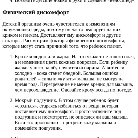
Возьмите детские ножки в руки и сделайте «велосипед».
Физический дискомфорт
Детский организм очень чувствителен к изменениям
окружающей среды, поэтому он часто реагирует на них
криком и плачем. Доставляют ему дискомфорт и другие
факторы. Рассмотрим факторы физического дискомфорта,
которые могут стать причиной того, что ребенок плачет.
Крохе холодно или жарко. На это укажет не только плач,
а и изменения цвета кожных покровов. Если ребенку
жарко, у него на лбу появится испарина. А вот если
холодно – кожа станет бледной. Большая ошибка
родителей – сильно «кутать» малыша, не смотря на
время года. Перегревание не менее вредно для малыша,
чем переохлаждение. Одевайте кроху всегда по погоде.
Мокрый подгузник. В этом случае ребенок будет
«ерзаться», стараясь избавиться от вещи, которая
доставляет ему дискомфорт. Просто загляните под
подгузник и посмотрите, не описался ли ваш малыш.
Если это произошло – протрите кожу малыша и
поменяйте подгузник.