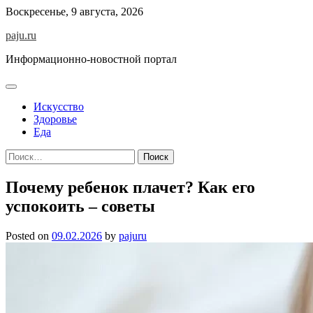
Skip
Воскресенье, 9 августа, 2026
to
paju.ru
content
Информационно-новостной портал
Искусство
Здоровье
Еда
Найти:
Почему ребенок плачет? Как его
успокоить – советы
Posted on
09.02.2026
by
pajuru