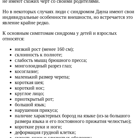
не имеют схожих черт со своими родителями.
Но в некоторых случаях люди с синдромом Дауна имеют свои
индивидуальные особенности внешности, но встречается это
явление крайне редко.
К основным симптомам синдрома у детей и взрослых
относятся:
низкий рост (менее 160 см);
склонность к полноте;
слабость мышц брюшного пресса;
монголоидный разрез глаз;
косоглазие;
маленький размер черепа;
короткая шея;
короткий нос;
круглое лицо;
приоткрытый рот;
большой язык;
нарушения прикуса;
наличие характерных борозд на языке (из-за большого
размера языка и его постоянного прижатия челюстью);
короткие руки и ноги;
деформация грудной клетки;
сухость кожи и слизистых оболочек;