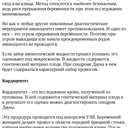
свод влагалища. Метод относится к наиболее безопасным,
ведь риск прерывания беременности при этом исследовании
минимальный.
Но как и любые другие инвазивные диагностические
мероприятия амниоцентез имеет противопоказания. И одно из
них – это угроза прерывания беременности. Поэтому при
угрозе выкидыша или начала преждевременных родов
амниоцентез не проводится.
Если забор амниотической жидкости прошел успешно, его
оценивают под микроскопом. В жидкости содержится
генетический материал плода. При синдроме Дауна в нем
будет содержаться характерный набор хромосом.
Кордоцентез
Кордоцентез – это исследование крови, полученной из
пуповины. В ней содержится генетический материал плода и
в результате его оценки можно диагностировать синдром
Дауна.
Эта процедура проводится под контролем УЗИ. Беременной
женщине делают прокол в области передней брюшной стенки,
набирая необходимое количество пуповинной крови. После