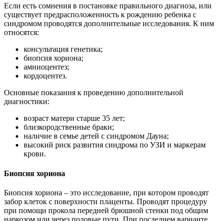
Если есть сомнения в постановке правильного диагноза, или
существует предрасположенность к рождению ребенка с
синдромом проводятся дополнительные исследования. К ним
относятся:
консультация генетика;
биопсия хориона;
амниоцентез;
кордоцентез.
Основные показания к проведению дополнительной
диагностики:
возраст матери старше 35 лет;
близкородственные браки;
наличие в семье детей с синдромом Дауна;
высокий риск развития синдрома по УЗИ и маркерам
крови.
Биопсия хориона
Биопсия хориона – это исследование, при котором проводят
забор клеток с поверхности плаценты. Проводят процедуру
при помощи прокола передней брюшной стенки под общим
наркозом или через половые пути. При последнем варианте