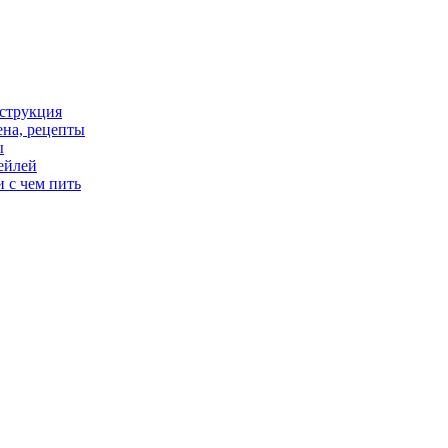
нструкция
цена, рецепты
ы
тейлей
и с чем пить