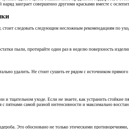
ый наряд заиграет совершенно другими красками вместе с ослепи
мки
у, стоит следовать следующим несложным рекомендациям по ухо
статки пыли, протирайте один раз в неделю поверхность издели
ально удалить. Не стоит сушить ее рядом с источником прямого
и тщательном уходе. Если не знаете, как устранить стойкие пят
ся с пятнами самой разной интенсивности и максимально восст
дероба. Это обосновано не только этическими противоречиями, 