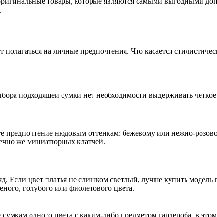
 оригинальные товары, которые являются самыми выгодными доп
.
 полагаться на личные предпочтения. Что касается стилистическ
выбора подходящей сумки нет необходимости выдерживать четкое
те предпочтение нюдовым оттенкам: бежевому или нежно-розовом
нечно же миниатюрных клатчей.
д. Если цвет платья не слишком светлый, лучше купить модель в
еного, голубого или фиолетового цвета.
сумкам одного цвета с каким-либо предметом гардероба, в этом 