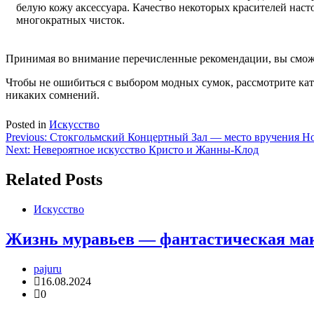
белую кожу аксессуара. Качество некоторых красителей наст
многократных чисток.
Принимая во внимание перечисленные рекомендации, вы сможет
Чтобы не ошибиться с выбором модных сумок, рассмотрите ката
никаких сомнений.
Posted in
Искусство
Навигация
Previous:
Стокгольмский Концертный Зал — место вручения Н
Next:
Невероятное искусство Кристо и Жанны-Клод
по
записям
Related Posts
Искусство
Жизнь муравьев — фантастическая ма
pajuru
16.08.2024
0