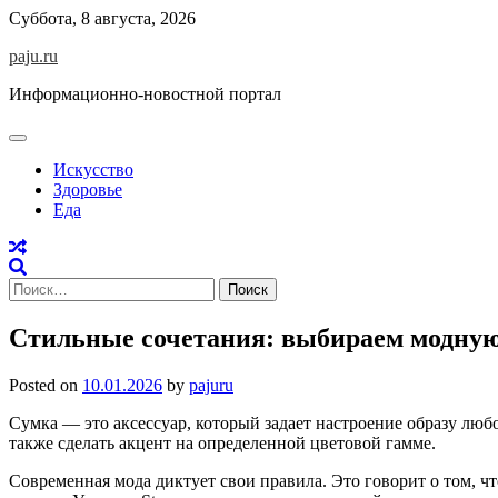
Skip
Суббота, 8 августа, 2026
to
paju.ru
content
Информационно-новостной портал
Искусство
Здоровье
Еда
Найти:
Стильные сочетания: выбираем модную
Posted on
10.01.2026
by
pajuru
Сумка — это аксессуар, который задает настроение образу люб
также сделать акцент на определенной цветовой гамме.
Современная мода диктует свои правила. Это говорит о том, ч