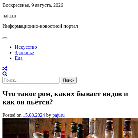
Skip
Воскресенье, 9 августа, 2026
to
paju.ru
content
Информационно-новостной портал
Искусство
Здоровье
Еда
Найти:
Что такое ром, каких бывает видов и
как он пьётся?
Posted on
15.08.2024
by
pajuru