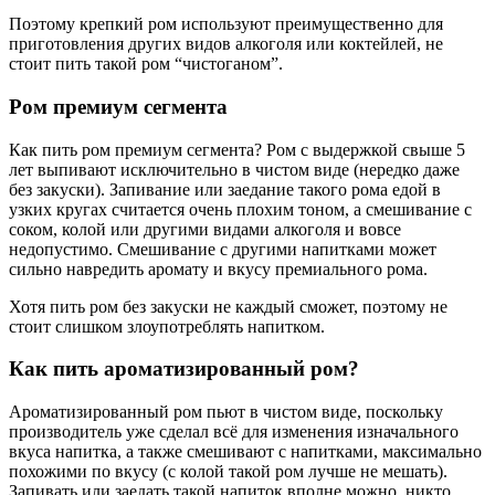
Поэтому крепкий ром используют преимущественно для
приготовления других видов алкоголя или коктейлей, не
стоит пить такой ром “чистоганом”.
Ром премиум сегмента
Как пить ром премиум сегмента? Ром с выдержкой свыше 5
лет выпивают исключительно в чистом виде (нередко даже
без закуски). Запивание или заедание такого рома едой в
узких кругах считается очень плохим тоном, а смешивание с
соком, колой или другими видами алкоголя и вовсе
недопустимо. Смешивание с другими напитками может
сильно навредить аромату и вкусу премиального рома.
Хотя пить ром без закуски не каждый сможет, поэтому не
стоит слишком злоупотреблять напитком.
Как пить ароматизированный ром?
Ароматизированный ром пьют в чистом виде, поскольку
производитель уже сделал всё для изменения изначального
вкуса напитка, а также смешивают с напитками, максимально
похожими по вкусу (с колой такой ром лучше не мешать).
Запивать или заедать такой напиток вполне можно, никто