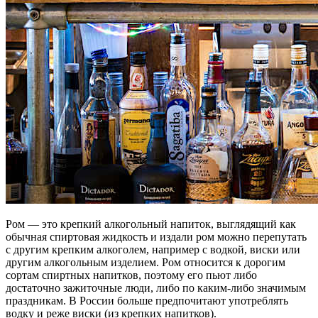
Ром — это крепкий алкогольный напиток, выглядящий как
обычная спиртовая жидкость и издали ром можно перепутать
с другим крепким алкоголем, например с водкой, виски или
другим алкогольным изделием. Ром относится к дорогим
сортам спиртных напитков, поэтому его пьют либо
достаточно зажиточные люди, либо по каким-либо значимым
праздникам. В России больше предпочитают употреблять
водку и реже виски (из крепких напитков).