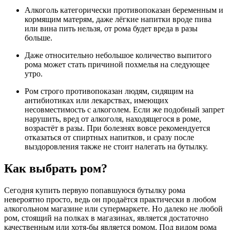
Алкоголь категорически противопоказан беременным и
кормящим матерям, даже лёгкие напитки вроде пива
или вина пить нельзя, от рома будет вреда в разы
больше.
Даже относительно небольшое количество выпитого
рома может стать причиной похмелья на следующее
утро.
Ром строго противопоказан людям, сидящим на
антибиотиках или лекарствах, имеющих
несовместимость с алкоголем. Если же подобный запрет
нарушить, вред от алкоголя, находящегося в роме,
возрастёт в разы. При болезнях вовсе рекомендуется
отказаться от спиртных напитков, и сразу после
выздоровления также не стоит налегать на бутылку.
Как выбрать ром?
Сегодня купить первую попавшуюся бутылку рома
невероятно просто, ведь он продаётся практически в любом
алкогольном магазине или супермаркете. Но далеко не любой
ром, стоящий на полках в магазинах, является достаточно
качественным или хотя-бы является ромом. Под видом рома