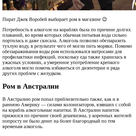
Пират Джек Воробей выбирает ром в магазине 😉
Потребность в алкоголе на кораблях была по причине долгих
плаваний, во время которых обычная питьевая вода сильно
портилась и даже скисала. Алкоголь позволял обеззаразить
тухлую воду, в результате чего её могли пить моряки. Помимо
обеззараживания воды ром использовался матросами для
профилактики инфекций, поскольку еда также хранилась в
ужасных условиях, а умеренное употребление крепкого
алкоголя могло помочь избавиться от дизентерии и ряда
других проблем с желудком.
Ром в Австралии
В Австралию ром попал приблизительно также, как и в
раннюю Америку — силами колонизаторов, взявших с собой
на корабль алкогольные напитки. В Австралии напиток
прижился по причине своей дешевизны, у коренных жителей
попросту не было денег на более благородный по тем
временам алкоголь.