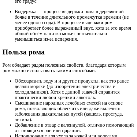
его градус.
Выдержка — процесс выдержки рома в деревянной
бочке в течение длительного промежутка времени (не
менее одного года). В процессе выдержки ром
приобретает более выраженный вкус, хотя за это время
общий объём напитка может незначительно
уменьшиться из-за испарения.
Польза рома
Ром обладает рядом полезных свойств, благодаря которым
ром можно использовать такими способами:
Обеззаразить воду и и другие продукты, как это ранее
делали моряки (до изобретения электричества и
холодильников). Хотя с данной задачей справится
практически любой крепкий алкоголь.
Смешивание народных лечебных смесей на основе
рома, позволяющих облегчить или даже вылечить
заболевания дыхательных путей (кашель, простуда,
ангина).
Добавление в отвар с календулой, отлично помогающий
от гноящихся ран или царапин.
Использование для ухода за кожей или волосами,