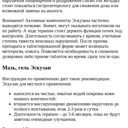
нарушения пищеварения и раздражения слизистой желудка
стоит показаться гастроэнтерологу для снижения дозы или
возможной замены на аналоги.
Внимание! Активные компоненты Эскузана частично
выводятся почками. Значит, могут оказывать негативизм на
их работу. А ходе терапии стоит держать функции почек под
контролем. Длительность согласовывать с врачом, учитывая
степень тяжести венозных нарушений. После приема
препарата в таблетированной форме может возникать
метеоризм, изжога. Появляется необходимость в снижении
дозировки либо приеме таблеток во время, сразу после еды.
Мазь, гель Эскузан
Инструкция по применению дает такие рекомендации.
Эскузан для местного применения:
наносится на чистые, омытые водой покровы кожи
нижних конечностей;
втирается массирующими движениями вкруговую до
полного впитывания, итак 2-3 раза в сутки.
Длительность терапии – до 5-6 месяцев, пока не будут
заметны очевидные улучшения.