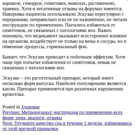
варикозе, геморрое, гематомах, вывихах, растяжениях,
травмах. Хотя и негативные отзывы на форумах имеются.
Наверняка пациенты использовали Эскузан нерегулярно с
перерывами, неправильно или не по назначению, не читали
инструкцию по применению. Пытались избавиться от
симптомов, не связанных с патологиями вен. Важно
понимать, что медикамент оказывает всестороннее влияние
на организм, воздействует не только на вены и сосуды, но и
обменные процессы, гормональный фон.
Бывает, что Эскузан приводит к побочным эффектам. Хотя
чаще при попытке избавления от симптомов, никак не
связанных с патологиями вен.
Эскузан – это растительный препарат, который имеет
несколько форм выпуска. Наиболее популярными являются
капли. Препарат применяется при различных нарушениях
кровотока.
Posted in
Здоровье
Навигация
Previous:
Метронидазол: инструкция по применению всех
форм, цена, аналоги, отзывы
по
Next:
Улучшите качество сна в течение 1 недели, избавившись
записям
от этой вредной привычки