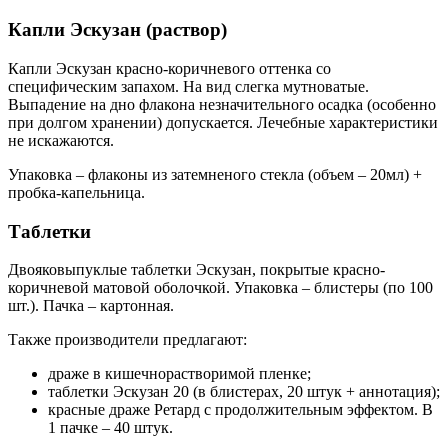
Капли Эскузан (раствор)
Капли Эскузан красно-коричневого оттенка со
специфическим запахом. На вид слегка мутноватые.
Выпадение на дно флакона незначительного осадка (особенно
при долгом хранении) допускается. Лечебные характеристики
не искажаются.
Упаковка – флаконы из затемненого стекла (объем – 20мл) +
пробка-капельница.
Таблетки
Двояковыпуклые таблетки Эскузан, покрытые красно-
коричневой матовой оболочкой. Упаковка – блистеры (по 100
шт.). Пачка – картонная.
Также производители предлагают:
драже в кишечнорастворимой пленке;
таблетки Эскузан 20 (в блистерах, 20 штук + аннотация);
красные драже Ретард с продолжительным эффектом. В
1 пачке – 40 штук.