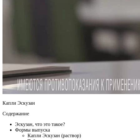
Капли Эскузан
Содержание
Эскузан, что это такое?
Формы выпуска
Капли Эскузан (раствор)