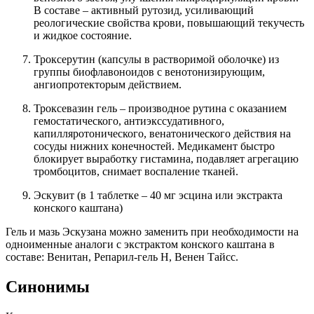
В составе – активный рутозид, усиливающий
реологические свойства крови, повышающий текучесть
и жидкое состояние.
Троксерутин (капсулы в растворимой оболочке) из
группы биофлавоноидов с венотонизирующим,
ангиопротекторым действием.
Троксевазин гель – производное рутина с оказанием
гемостатического, антиэкссудативного,
капилляротонического, венатонического действия на
сосуды нижних конечностей. Медикамент быстро
блокирует выработку гистамина, подавляет агрегацию
тромбоцитов, снимает воспаление тканей.
Эскувит (в 1 таблетке – 40 мг эсцина или экстракта
конского каштана)
Гель и мазь Эскузана можно заменить при необходимости на
одноименные аналоги с экстрактом конского каштана в
составе: Венитан, Репарил-гель Н, Венен Тайсс.
Синонимы