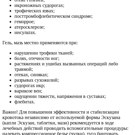
икроножных судорогах;
трофических язвах;
посттромбофлебитическом синдроме;
геморрое;
атеросклерозе;
инсультах.
Гель, мазь местно применяются при:
нарушении трофики тканей;
болях, отечности ног;
растяжениях и ушибах вызванных операций либо
травмой;
отеках, синяках;
разрывах сухожилий;
судорогах икр;
варикозе вен;
ощущении тяжести, напряжения в суставах;
флебитах.
Важно! Для повышения эффективности и стабилизации
кровотока независимо от используемой формы Эскузана
(капли Эскузан, таблетки, мази) рекомендуется в ходе
лечебных действий проводить вспомогательные процедуры:
надевать компрессионное белье (чулки), туго бинтовать