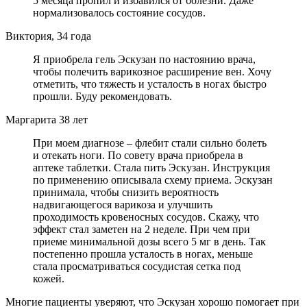
5 месяца пропил и избавился от болезни. Даже
нормализовалось состояние сосудов.
Виктория, 34 года
Я приобрела гель Эскузан по настоянию врача,
чтобы полечить варикозное расширение вен. Хочу
отметить, что тяжесть и усталость в ногах быстро
прошли. Буду рекомендовать.
Маргарита 38 лет
При моем диагнозе – флебит стали сильно болеть
и отекать ноги. По совету врача приобрела в
аптеке таблетки. Стала пить Эскузан. Инструкция
по применению описывала схему приема. Эскузан
принимала, чтобы снизить вероятность
надвигающегося варикоза и улучшить
проходимость кровеносных сосудов. Скажу, что
эффект стал заметен на 2 неделе. При чем при
приеме минимальной дозы всего 5 мг в день. Так
постепенно прошла усталость в ногах, меньше
стала просматриваться сосудистая сетка под
кожей.
Многие пациенты уверяют, что Эскузан хорошо помогает при