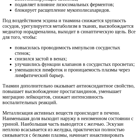
подавляет влияние лизосомальных ферментов;
блокирует расщепление мукополисахаридов.
Под воздействием эсцина и тиамина снижается хрупкость
сосудов, урегулируется метаболизм в тканях, высвобождается
медиатор норадреналина, выходит в синаптическую щель. Все
для того, чтобы:
повысилась проводимость импульсов сосудистых
стенок;
снизился застой в венах;
улучшились функции клапанов в сосудистых просветах;
уменьшился лимфоток и проницаемость плазмы через
лимфатический барьер.
Тиамин дополнительно оказывает антиоксидантное свойство,
повышает высвобождение простагландинов, уменьшает
миграцию лейкоцитов, снижает интенсивность
воспалительных реакций.
Металлизация активных веществ происходит в печени.
Наименьшая доля выходит наружу в неизменном состоянии с
уриной. Наибольшая часть выводится с желчью. Эскузан
неплохо всасывается из желудка, практически полностью
связывается с белками плазмы, начинает инактивировать