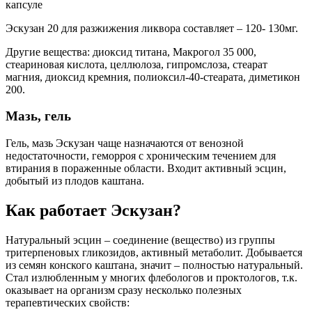
капсуле
Эскузан 20 для разжижения ликвора составляет – 120- 130мг.
Другие вещества: диоксид титана, Макрогол 35 000,
стеариновая кислота, целлюлоза, гипромслоза, стеарат
магния, диоксид кремния, полиоксил-40-стеарата, диметикон
200.
Мазь, гель
Гель, мазь Эскузан чаще назначаются от венозной
недостаточности, геморроя с хроническим течением для
втирания в пораженные области. Входит активный эсцин,
добытый из плодов каштана.
Как работает Эскузан?
Натуральный эсцин – соединение (вещество) из группы
тритерпеновых гликозидов, активный метаболит. Добывается
из семян конского каштана, значит – полностью натуральный.
Стал излюбленным у многих флебологов и проктологов, т.к.
оказывает на организм сразу несколько полезных
терапевтических свойств: