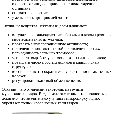
окисления липидов, приостанавливая старение
организма;
снимает воспаление;
уменьшает миргацию лейкоцитов.
Активные вещества Эскузана вцелом начинают:
вступать во взаимодействие с белками плазмы крови по
мере всасывания из желудка;
проявлять антиагрегационную активность;
постепенно подавлять застойные явления в венах,
периодичность вспышек тромбозов;
усиливать выработку гормонов коры надпочечников;
повышать число простагландинов в капиллярных
структурах;
восстанавливать сократительную активность мышечных
волокон;
регулировать тканевый обмен веществ.
Эскузан – это отличный венотоник из группы
мукополисахаридов. Ведь в ходе экспериментов полностью
доказано, что значительно улучшает микроциркуляцию,
укрепляет стенки кровеносных капилляров.