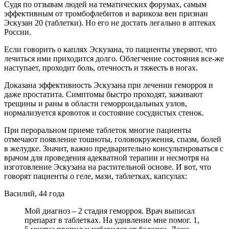
Судя по отзывам людей на тематических форумах, самым
эффективным от тромбофлебитов и варикоза вен признан
Эскузан 20 (таблетки). Но его не достать легально в аптеках
России.
Если говорить о каплях Эскузана, то пациенты уверяют, что
лечиться ими приходится долго. Облегчение состояния все-же
наступает, проходит боль, отечность и тяжесть в ногах.
Доказана эффективность Эскузана при лечении геморроя и
даже простатита. Симптомы быстро проходят, заживают
трещины и раны в области геморроидальных узлов,
нормализуется кровоток и состояние сосудистых стенок.
При пероральном приеме таблеток многие пациенты
отмечают появление тошноты, головокружения, спазм, болей
в желудке. Значит, важно предварительно консультироваться с
врачом для проведения адекватной терапии и несмотря на
изготовление Эскузана на растительной основе. И вот, что
говорят пациенты о геле, мази, таблетках, капсулах:
Василий, 44 года
Мой диагноз – 2 стадия геморроя. Врач выписал
препарат в таблетках. На удивление мне помог. 1,