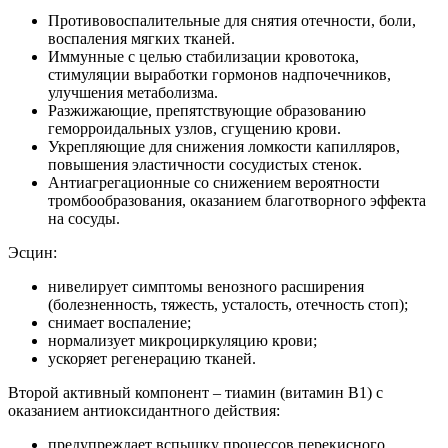
Противовоспалительные для снятия отечности, боли,
воспаления мягких тканей.
Иммунные с целью стабилизации кровотока,
стимуляции выработки гормонов надпочечников,
улучшения метаболизма.
Разжижающие, препятствующие образованию
геморроидальных узлов, сгущению крови.
Укрепляющие для снижения ломкости капилляров,
повышения эластичности сосудистых стенок.
Антиагрегационные со снижением вероятности
тромбообразования, оказанием благотворного эффекта
на сосуды.
Эсцин:
нивелирует симптомы венозного расширения
(болезненность, тяжесть, усталость, отечность стоп);
снимает воспаление;
нормализует микроциркуляцию крови;
ускоряет регенерацию тканей.
Второй активный компонент – тиамин (витамин B1) с
оказанием антиоксидантного действия:
предупреждает вспышку процессов перекисного