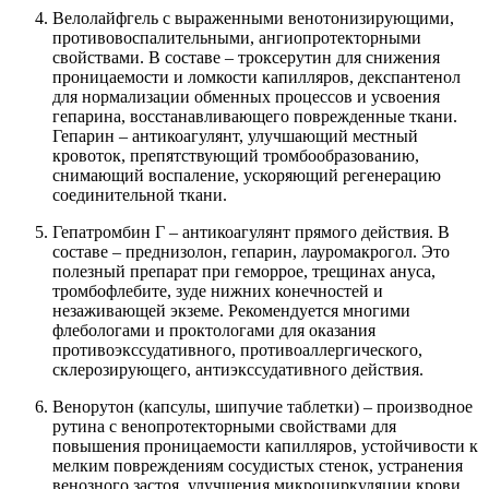
Велолайфгель с выраженными венотонизирующими,
противовоспалительными, ангиопротекторными
свойствами. В составе – троксерутин для снижения
проницаемости и ломкости капилляров, декспантенол
для нормализации обменных процессов и усвоения
гепарина, восстанавливающего поврежденные ткани.
Гепарин – антикоагулянт, улучшающий местный
кровоток, препятствующий тромбообразованию,
снимающий воспаление, ускоряющий регенерацию
соединительной ткани.
Гепатромбин Г – антикоагулянт прямого действия. В
составе – преднизолон, гепарин, лауромакрогол. Это
полезный препарат при геморрое, трещинах ануса,
тромбофлебите, зуде нижних конечностей и
незаживающей экземе. Рекомендуется многими
флебологами и проктологами для оказания
противоэкссудативного, противоаллергического,
склерозирующего, антиэкссудативного действия.
Венорутон (капсулы, шипучие таблетки) – производное
рутина с венопротекторными свойствами для
повышения проницаемости капилляров, устойчивости к
мелким повреждениям сосудистых стенок, устранения
венозного застоя, улучшения микроциркуляции крови.