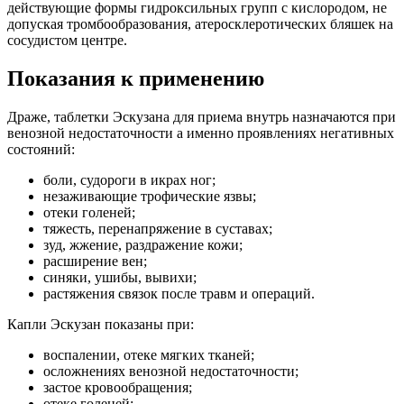
действующие формы гидроксильных групп с кислородом, не
допуская тромбообразования, атеросклеротических бляшек на
сосудистом центре.
Показания к применению
Драже, таблетки Эскузана для приема внутрь назначаются при
венозной недостаточности а именно проявлениях негативных
состояний:
боли, судороги в икрах ног;
незаживающие трофические язвы;
отеки голеней;
тяжесть, перенапряжение в суставах;
зуд, жжение, раздражение кожи;
расширение вен;
синяки, ушибы, вывихи;
растяжения связок после травм и операций.
Капли Эскузан показаны при:
воспалении, отеке мягких тканей;
осложнениях венозной недостаточности;
застое кровообращения;
отеке голеней;