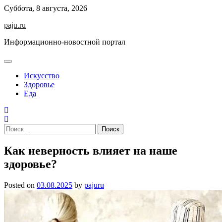
Skip
Суббота, 8 августа, 2026
to
paju.ru
content
Информационно-новостной портал
Искусство
Здоровье
Еда
Найти:
Как неверность влияет на наше
здоровье?
Posted on
03.08.2025
by
pajuru