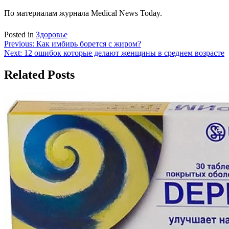
По материалам журнала Medical News Today.
Posted in
Здоровье
Навигация
Previous:
Как имбирь борется с жиром?
Next:
12 ошибок которые делают женщины в среднем возрасте
по
записям
Related Posts