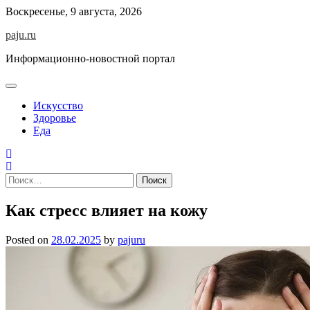
Skip
Воскресенье, 9 августа, 2026
to
paju.ru
content
Информационно-новостной портал
Искусство
Здоровье
Еда
Найти:
Как стресс влияет на кожу
Posted on
28.02.2025
by
pajuru