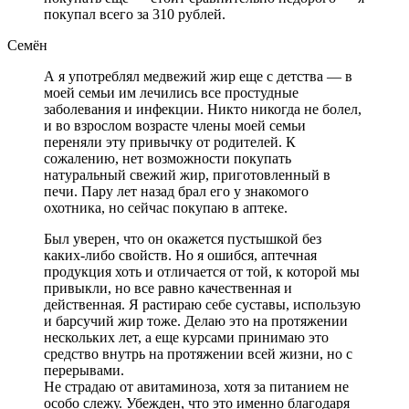
покупал всего за 310 рублей.
Семён
А я употреблял медвежий жир еще с детства — в
моей семьи им лечились все простудные
заболевания и инфекции. Никто никогда не болел,
и во взрослом возрасте члены моей семьи
переняли эту привычку от родителей. К
сожалению, нет возможности покупать
натуральный свежий жир, приготовленный в
печи. Пару лет назад брал его у знакомого
охотника, но сейчас покупаю в аптеке.
Был уверен, что он окажется пустышкой без
каких-либо свойств. Но я ошибся, аптечная
продукция хоть и отличается от той, к которой мы
привыкли, но все равно качественная и
действенная. Я растираю себе суставы, использую
и барсучий жир тоже. Делаю это на протяжении
нескольких лет, а еще курсами принимаю это
средство внутрь на протяжении всей жизни, но с
перерывами.
Не страдаю от авитаминоза, хотя за питанием не
особо слежу. Убежден, что это именно благодаря