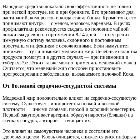
Народное средство доказало свою эффективность не только
при легкой простуде, но и при бронхите. Его применяют для
растираний, компрессов и когда ставят банки. Кроме того, его
принимают внутрь — с мёдом, молоком, вареньем. В целях
профилактики рекомендуется съедать по половине чайной
ложки ежедневно на протяжении 8-14 дней — это укрепит
иммунную систему человека, склонного к постоянным
простудным инфекциям с осложнениями. Если иммунитет
понижен — тут и поможет медвежий жир. Лечебные свойства
продукта помогут и в других случаях — при пневмонии и
туберкулёзе лёгких также можно применять медвежий смалец.
Считается, что медвежий жир способен приостановить
прогрессирование заболевания, вызываемого палочкой Коха.
От болезней сердечно-сосудистой системы
Медвежий жир положительно влияет на сердечно-сосудистую
систему. Существует липопротеины низкой и высокой
плотности — иными словами, плохой и хороший холестерин.
Первый закупоривает артерии, образуя наросты (бляшки) на
стенках сосудов, а второй — очищает их.
Это влияет на самочувствие человека и состояние его
здоровья в целом. Кровь очищается, снижается риск инфаркта,