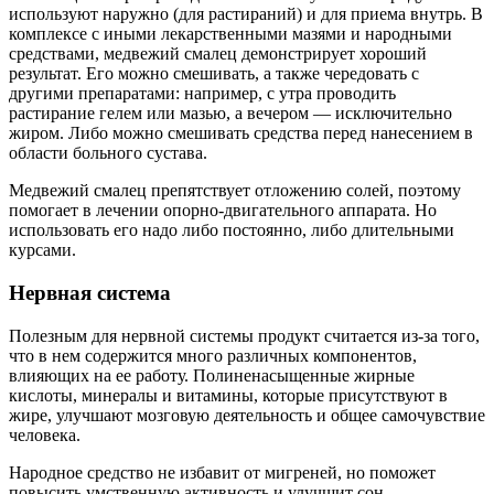
используют наружно (для растираний) и для приема внутрь. В
комплексе с иными лекарственными мазями и народными
средствами, медвежий смалец демонстрирует хороший
результат. Его можно смешивать, а также чередовать с
другими препаратами: например, с утра проводить
растирание гелем или мазью, а вечером — исключительно
жиром. Либо можно смешивать средства перед нанесением в
области больного сустава.
Медвежий смалец препятствует отложению солей, поэтому
помогает в лечении опорно-двигательного аппарата. Но
использовать его надо либо постоянно, либо длительными
курсами.
Нервная система
Полезным для нервной системы продукт считается из-за того,
что в нем содержится много различных компонентов,
влияющих на ее работу. Полиненасыщенные жирные
кислоты, минералы и витамины, которые присутствуют в
жире, улучшают мозговую деятельность и общее самочувствие
человека.
Народное средство не избавит от мигреней, но поможет
повысить умственную активность и улучшит сон.