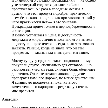
Применяю его с целью профилактики — не болею
уже четвертый год, хотя раньше стабильно
простужалась 2-3 раза в холодные месяца. Я
думаю, что этот продукт подойдет практически
всем без исключения, так как противопоказаний у
него практически нет — я это узнавала.
Прекращала прием только в период беременности
и лактации.
В целом устраивает и цена, и доступность
медвежьего жира. Лично я покупаю его в аптеке
— доступен практически всегда, если что, можно
заказать. Раньше, когда не знала, что он там
продается, — заказывала в интернет-магазине.
Моему супругу средство также подошло — ему
покупали другое, специально для суставов. Оно
разогревает участки тела, снимает боли, облегчает
движения. Он тоже остался доволен, другие
препараты намного дороже, но менее действенны.
Я планирую продолжать покупку этого
замечательного народного средства, уж очень оно
мне нравится.
Анатолий
Уже очень много лет страдают от болезней