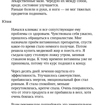
лекарственные мази. Чередую их между собой,
вроде, состояние улучшается.
Раньше болели и руки, и ноги — не мог тяжелых
предметов поднимать.
Юлия
Начался климакс и все сопутствующие ему
проблемы со здоровьем. Чувствовала себя ужасно,
пришлось обращаться к специалистам. Мне
назначали приём витаминных препаратов, спустя
какое-то время стало немного получше. Потом
решила купить медвежий жир и поесть его. Я
съедала одну столовую ложку утром, запивая
стаканом воды. К тому времени витамины уже не
принимала, потому что курс подошел к концу.
Через десять дней лечения ощутила его
эффективность. Улучшилось самочувствие,
прибавилась энергия, эмоциональный фон стал
ровным. Я стала спокойнее, меньше
переутомлялась, крепче спала. Очень понравилось,
что от этого продукта я не прибавила в весе, хотя
очень боялась этого.
Всем рекомендую попробовать это замечательное