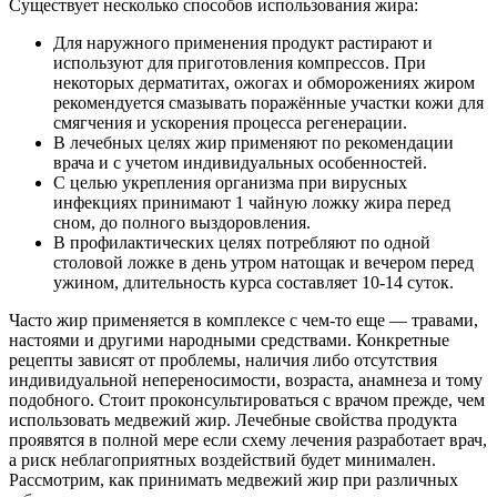
Существует несколько способов использования жира:
Для наружного применения продукт растирают и
используют для приготовления компрессов. При
некоторых дерматитах, ожогах и обморожениях жиром
рекомендуется смазывать поражённые участки кожи для
смягчения и ускорения процесса регенерации.
В лечебных целях жир применяют по рекомендации
врача и с учетом индивидуальных особенностей.
С целью укрепления организма при вирусных
инфекциях принимают 1 чайную ложку жира перед
сном, до полного выздоровления.
В профилактических целях потребляют по одной
столовой ложке в день утром натощак и вечером перед
ужином, длительность курса составляет 10-14 суток.
Часто жир применяется в комплексе с чем-то еще — травами,
настоями и другими народными средствами. Конкретные
рецепты зависят от проблемы, наличия либо отсутствия
индивидуальной непереносимости, возраста, анамнеза и тому
подобного. Стоит проконсультироваться с врачом прежде, чем
использовать медвежий жир. Лечебные свойства продукта
проявятся в полной мере если схему лечения разработает врач,
а риск неблагоприятных воздействий будет минимален.
Рассмотрим, как принимать медвежий жир при различных