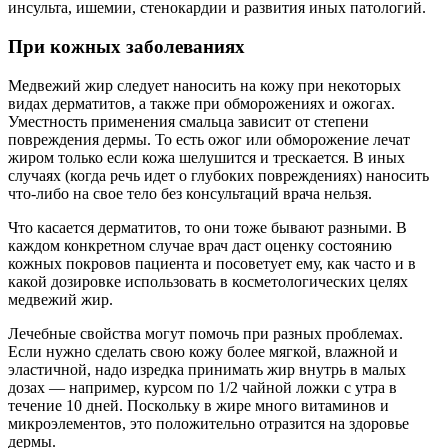
инсульта, ишемии, стенокардии и развития иных патологий.
При кожных заболеваниях
Медвежий жир следует наносить на кожу при некоторых
видах дерматитов, а также при обморожениях и ожогах.
Уместность применения смальца зависит от степени
повреждения дермы. То есть ожог или обморожение лечат
жиром только если кожа шелушится и трескается. В иных
случаях (когда речь идет о глубоких повреждениях) наносить
что-либо на свое тело без консультаций врача нельзя.
Что касается дерматитов, то они тоже бывают разными. В
каждом конкретном случае врач даст оценку состоянию
кожных покровов пациента и посоветует ему, как часто и в
какой дозировке использовать в косметологических целях
медвежий жир.
Лечебные свойства могут помочь при разных проблемах.
Если нужно сделать свою кожу более мягкой, влажной и
эластичной, надо изредка принимать жир внутрь в малых
дозах — например, курсом по 1/2 чайной ложки с утра в
течение 10 дней. Поскольку в жире много витаминов и
микроэлементов, это положительно отразится на здоровье
дермы.