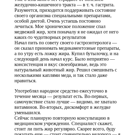
желудочно-кишечного тракта — в т. ч. гастрита.
Разумеется, приходится поддерживать состояние
своего организма специальными препаратами,
особой диетой. Очень устаешь постоянно
лечиться. Мое хроническое положение спал
медвежий жир, хотя поначалу я не ожидал от него
каких-то чудотворных результатов
Начал пить по совету своего гастроэнтеролога —
он сказал принимать медикаментозные препараты,
а по утру есть ложку жира. Купил бутылочку, и на
следующий день начал курс. Было неприятно —
консистенция и вкус своеобразные, ведь это
натуральный животный жир. Решил смешивать с
несколькими каплями меда, и так стало даже
нравиться.
Употреблял народное средство ежесуточно в
течение месяца — результат есть. Во-первых,
самочувствие стало лучше — видимо, не хватало
витаминов. Во-вторых, дискомфорт в желудке
уменьшился.
Сейчас планирую повторную консультацию в
медицинском учреждении. Специалист скажет,
стоит ли пить жир регулярно. Скорее всего, буду
покупать еще — стоит сравнительно недорого — я