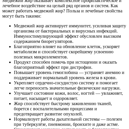
Медвежий жир оказывает комплексное профилактическое и
лечебное воздействие на целый ряд органов и систем. Как
может работать медвежий жир? Польза и лечебные свойства
могут быть такими:
Медвежий жир активирует иммунитет, усиливая защиту
организма от бактериальных и вирусных инфекций.
Иммуностимулирующий эффект обусловлен высоким
содержанием биорегуляторов.
Благоприятно влияет на обновление клеток, ускоряет
метаболизм и способствует скорейшему усвоению
полезных микроэлементов.
Продукт способен помочь при истощении и оказать
благоприятный эффект при дистрофии.
Повышает уровень гемоглобина — устраняет анемию и
поддерживает нормальный уровень железа в крови.
Укрепляет сердечно-сосудистую систему и помогает
легче переносить значительные физические нагрузки.
Улучшает состояние кожи, волос, ногтей — увлажняет,
питает, насыщает и оздоровляет.
Жир способствует быстрому заживлению тканей,
борется с воспалительными процессами и
предотвращает развитие опухолей.
Нормализует работы дыхательной системы — полезен
при туберкулёзе, пневмонии, бронхите и даже астме.