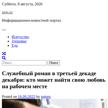
Skip
Суббота, 8 августа, 2026
to
paju.ru
content
Информационно-новостной портал
Искусство
Здоровье
Еда
Найти:
Служебный роман в третьей декаде
декабря: кто может найти свою любовь
на рабочем месте
Posted on
16.09.2025
by
pajuru