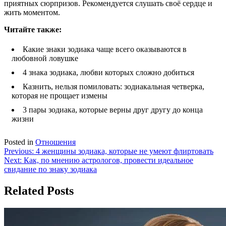
приятных сюрпризов. Рекомендуется слушать своё сердце и
жить моментом.
Читайте так
же:
Какие знаки зодиака чаще всего оказываются в
любовной ловушке
4 знака зодиака, любви которых сложно добиться
Казнить, нельзя помиловать: зодиакальная четверка,
которая не прощает измены
3 пары зодиака, которые верны друг другу до конца
жизни
Posted in
Отношения
Навигация
Previous:
4 женщины зодиака, которые не умеют флиртовать
Next:
Как, по мнению астрологов, провести идеальное
по
свидание по знаку зодиака
записям
Related Posts