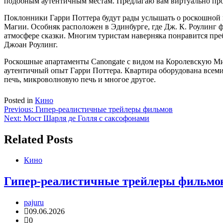
подобным аутентичным местам. Предлагаю вам виртуально прог
Поклонники Гарри Поттера будут рады услышать о роскошной 
Магии. Особняк расположен в Эдинбурге, где Дж. К. Роулинг ф
атмосфере сказки. Многим туристам наверняка понравится преб
Джоан Роулинг.
Роскошные апартаменты Canongate с видом на Королевскую Мил
аутентичный опыт Гарри Поттера. Квартира оборудована всеми
печь, микроволновую печь и многое другое.
Posted in
Кино
Навигация
Previous:
Гипер-реалистичные трейлеры фильмов
Next:
Мост Шарля де Голля с саксофонами
по
записям
Related Posts
Кино
Гипер-реалистичные трейлеры фильмо
pajuru
09.06.2026
0