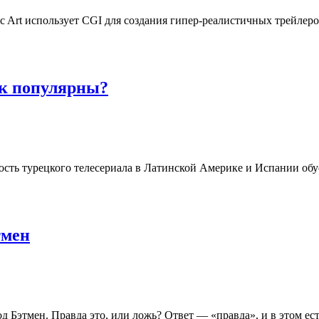
c Art использует CGI для создания гипер-реалистичных трейле
ак популярны?
ть турецкого телесериала в Латинской Америке и Испании обусл
тмен
д Бэтмен. Правда это, или ложь? Ответ — «правда», и в этом ес