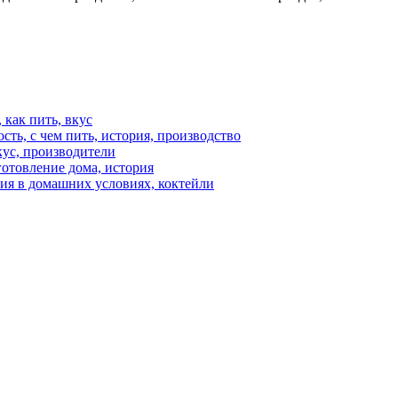
 как пить, вкус
ость, с чем пить, история, производство
кус, производители
готовление дома, история
ния в домашних условиях, коктейли