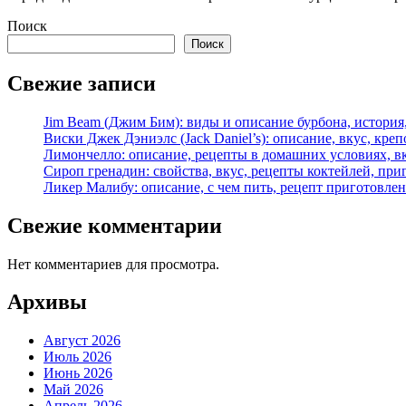
Поиск
Поиск
Свежие записи
Jim Beam (Джим Бим): виды и описание бурбона, история,
Виски Джек Дэниэлс (Jack Daniel’s): описание, вкус, креп
Лимончелло: описание, рецепты в домашних условиях, в
Сироп гренадин: свойства, вкус, рецепты коктейлей, при
Ликер Малибу: описание, с чем пить, рецепт приготовле
Свежие комментарии
Нет комментариев для просмотра.
Архивы
Август 2026
Июль 2026
Июнь 2026
Май 2026
Апрель 2026