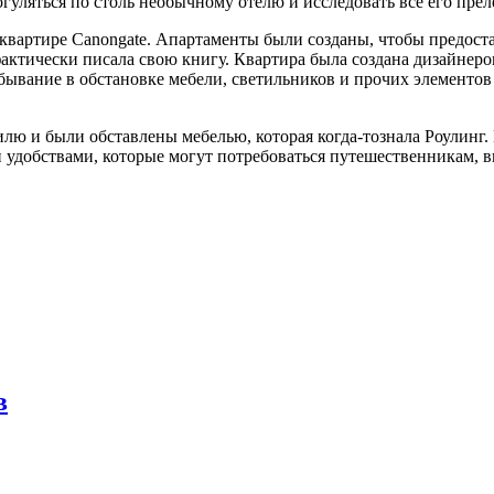
уляться по столь необычному отелю и исследовать все его прел
квартире Canongate. Апартаменты были созданы, чтобы предос
актически писала свою книгу. Квартира была создана дизайнеро
ывание в обстановке мебели, светильников и прочих элементов 
ю и были обставлены мебелью, которая когда-тознала Роулинг. 
 удобствами, которые могут потребоваться путешественникам, 
в