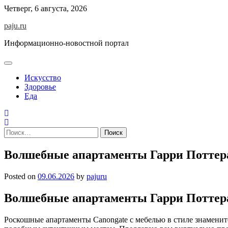
Skip
Четверг, 6 августа, 2026
to
paju.ru
content
Информационно-новостной портал
Искусство
Здоровье
Еда
Найти:
Волшебные апартаменты Гарри Поттер
Posted on
09.06.2026
by
pajuru
Волшебные апартаменты Гарри Поттер
Роскошные апартаменты Canongate с мебелью в стиле знаменито