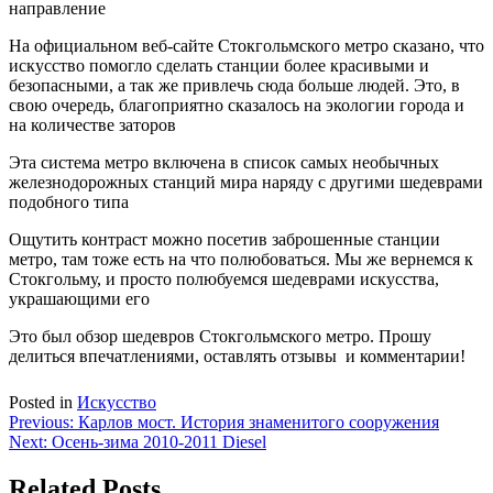
направление
На официальном веб-сайте Стокгольмского метро сказано, что
искусство помогло сделать станции более красивыми и
безопасными, а так же привлечь сюда больше людей. Это, в
свою очередь, благоприятно сказалось на экологии города и
на количестве заторов
Эта система метро включена в список самых необычных
железнодорожных станций мира наряду с другими шедеврами
подобного типа
Ощутить контраст можно посетив заброшенные станции
метро, там тоже есть на что полюбоваться. Мы же вернемся к
Стокгольму, и просто полюбуемся шедеврами искусства,
украшающими его
Это был обзор шедевров Стокгольмского метро. Прошу
делиться впечатлениями, оставлять отзывы и комментарии!
Posted in
Искусство
Навигация
Previous:
Карлов мост. История знаменитого сооружения
Next:
Осень-зима 2010-2011 Diesel
по
записям
Related Posts