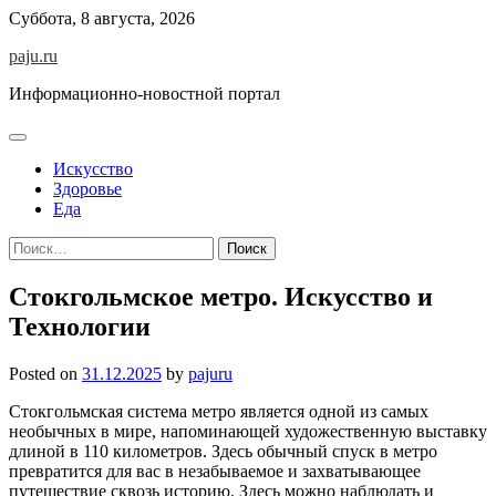
Skip
Суббота, 8 августа, 2026
to
paju.ru
content
Информационно-новостной портал
Искусство
Здоровье
Еда
Найти:
Стокгольмское метро. Искусство и
Технологии
Posted on
31.12.2025
by
pajuru
Стокгольмская система метро является одной из самых
необычных в мире, напоминающей художественную выставку
длиной в 110 километров. Здесь обычный спуск в метро
превратится для вас в незабываемое и захватывающее
путешествие сквозь историю. Здесь можно наблюдать и