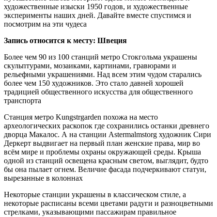
художественные изыски 1950 годов, и художественные
эксперименты наших дней. Давайте вместе спустимся и
посмотрим на эти чудеса
Запись относится к месту: Швеция
Более чем 90 из 100 станций метро Стокгольма украшены
скульптурами, мозаиками, картинами, гравюрами и
рельефными украшениями. Над всем этим чудом старались
более чем 150 художников. Это стало давней хорошей
традицией общественного искусства для общественного
транспорта
Станция метро Kungstrgarden похожа на место
археологических раскопок где сохранились останки древнего
дворца Макалос. А на станции Astermalmstorg художник Сири
Деркерт выдвигает на первый план женские права, мир во
всём мире и проблемы охраны окружающей среды. Крыша
одной из станций освещена красным светом, выглядит, будто
бы она пылает огнем. Величие фасада подчеркивают статуи,
вырезанные в колоннах
Некоторые станции украшены в классическом стиле, а
некоторые расписаны всеми цветами радуги и разноцветными
стрелками, указывающими пассажирам правильное