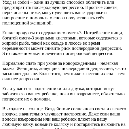
Уход за собой – один из лучших способов облегчить или
предотвратить послеродовую депрессию. Простые советы,
перечислены ниже, могут улучшить ваше здоровье и
настроение и помочь вам снова почувствовать себя
полноценной женщиной.
Ешьте продукты с содержанием омега-3. Потребление пищи,
богатой омега-3 жирными кислотами, которые содержатся в
жирной рыбе, такой как сельдь и лосось во время
беременности может снизить риск послеродовой депрессии.
Это также поможет в лечении послеродовой депрессии.
Нормально спать при уходе за новорожденным – нелегкая
задача. Женщины, живущие с послеродовой депрессией, часто
засыпают дольше. Более того, чем ниже качество их сна – тем
сильнее депрессия.
Если у вас есть родственники или друзья, которые могут
заботиться о вашем ребенке, пока вы вздремнете, обязательно
попросите их о помощи.
Выходите на солнце. Воздействие солнечного света и свежего
воздуха значительно улучшает настроение. Даже если ваши
волосы взъерошены или ваш ребенок плюет на вашу
любимую юбку, возьмите коляску и постарайтесь выходить на